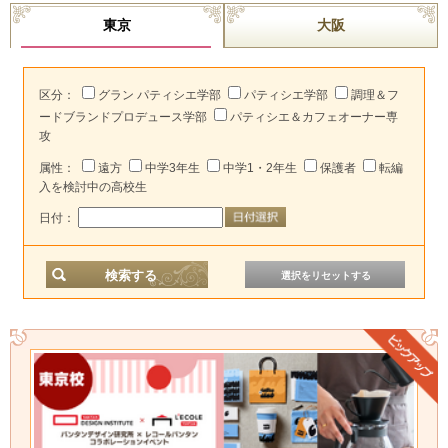
東京
大阪
区分：
グラン パティシエ学部
パティシエ学部
調理＆フ
ードブランドプロデュース学部
パティシエ＆カフェオーナー専
攻
属性：
遠方
中学3年生
中学1・2年生
保護者
転編
入を検討中の高校生
日付：