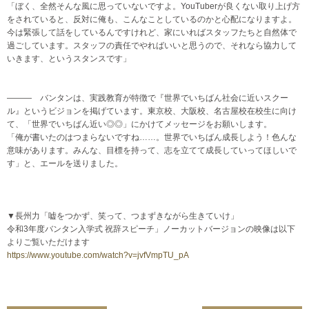
「ぼく、全然そんな風に思っていないですよ。YouTuberが良くない取り上げ方
をされていると、反対に俺も、こんなことしているのかと心配になりますよ。
今は緊張して話をしているんですけれど、家にいればスタッフたちと自然体で
過ごしています。スタッフの責任でやればいいと思うので、それなら協力して
いきます、というスタンスです」
――― バンタンは、実践教育が特徴で『世界でいちばん社会に近いスクー
ル』というビジョンを掲げています。東京校、大阪校、名古屋校在校生に向け
て、「世界でいちばん近い◎◎」にかけてメッセージをお願いします。
「俺が書いたのはつまらないですね……。世界でいちばん成長しよう！色んな
意味があります。みんな、目標を持って、志を立てて成長していってほしいで
す」と、エールを送りました。
▼長州力「嘘をつかず、笑って、つまずきながら生きていけ」
令和3年度バンタン入学式 祝辞スピーチ」ノーカットバージョンの映像は以下
よりご覧いただけます
https://www.youtube.com/watch?v=jvfVmpTU_pA