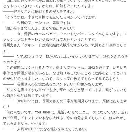
「山口県出身で瀬戸内海に囲まれて生きていきて。海好きですから。好きなこ
とをやっていきたいですからね、船舶も取ったんですよ」
―――好きなことに挑戦するのが大事ですね
「そうですね。小さな目標でも立てたら向かっていけます」
――― 今日のファッション、素敵ですね。
「頭から下までぜんぶ。まるで寝起きみたい」
――― 今、流行のカールヘアで、ウェットなパーマスタイルなんですよ。フ
ァッションにもチャレンジ感を入れてみたということです。
長州力さん「タキシードは娘の結婚式以来ですからね。気持ちが引き締まりま
す」
――― SNS総フォロワー数が82万以上いらっしゃいますが、SNSをされるキ
ッカケは？
「この質問はよくされるんです。娘３人ですからね。SNSを通じて、いろいろ
事件とか問題が起きているし、なぜ知りもしないところに連絡をとってという
のが心配でありました。なので、スタッフに教えてもらって見てみようと」
――― 長州さんの記憶に残るコメントという印象があります。
「リングを降りてから自分でも少し変わったなと思っています。繋がっていく
心強さと心配は感じています」
――― YouTubeでは、長州力さんの日常が垣間見られます。原稿はあります
か？
「何にもないです。YouTuberは、最近いい形ではニュースになってない。追わ
れて企画してドンドンやるなら抜ける。今の自分を見てもらって、ほんわかし
てもらえるなら、やります」
――― 人気YouTuberになる秘訣を教えてください。