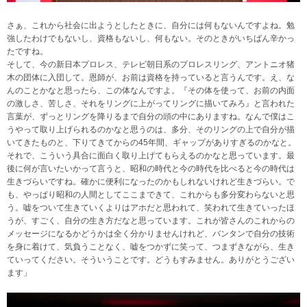
さぁ、これから社会に出ようとしたときに、自分には何もないんですよね。勉
強したわけでもないし、資格もないし、何もない。そのときがいちばん辛かっ
たですね。
そして、今の新日本プロレス、テレビ朝日系のプロレスリング、アントニオ猪
木の団体に入団して。恩師が、お前は資格を持っていると言うんです。え、な
んのことかなと思ったら、この体なんですよ。『その体を使って、お前の内面
の激しさ、苦しさ、それをリングに上がってリングに描いてみろ』と言われた
言葉が、ずっとリングを降りるまで自分の頭の中にありますね。なんで僕はこ
うやって取り上げられるのかなと思うのは、多分、そのリングの上で自分が描
いてきたものと、下りてきてからの45年間、ギャップがありすぎるのかなと。
それで、こういう具合に面白く取り上げてもらえるのかなと思っています。最
後に何が言いたいかって言うと、昭和の時代と今の時代を比べると今の時代は
生きづらいですね。確かに便利になったのかもしれないけれど生きづらい。で
も、やっぱり昭和の人間としてここまできて、これからも多分変わらないと思
う。嘘をついて生きていくよりはアホだと思われて、笑われて生きていったほ
うが、すごく、自分の生き方だなと思っています。これが皆さんのこれからの
メッセージになるかどうかは全く分かりませんけれど、バンタンで自分の技術
を身に着けて、気負うことなく、嘘をつかずに笑って、つまずきながら、生き
ていってください。そういうことです。どうもすみません。ありがとうござい
ます」