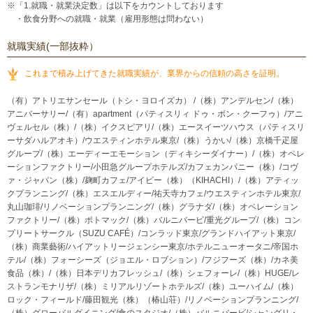
※「1.就職・就業決定数」は以下をカウントしております
・飲食分野への就職・就業（雇用形態は問わない）
就職実績(一部抜粋）
これまで積み上げてきた就職実績が、業界からの信頼の高さを証明。
（有）アトリエサンセール（トシ・ヨロイズカ） /（株）アンデルセン/（株）
アニバーサリー/（有）apartment（パティスリィ ドゥ・ボン・クーフゥ）/アニ
ヴェルセル（株）/（株）イクスピアリ/（株）エースイーツハウス（パティスリ
ーサダハルアオキ）/ウエスティンホテル東京/（株）うかい/（株）京橋千疋屋
グループ/（株）エーディーエモーション（ディキシーダイナー）/（株）オペレ
ーションファクトリー/小田急グループホテルズ/カフェカンパニー（株）/コヴ
ァ・ジャパン（株）/麹町カフェ/アイビー（株）（KIHACHI）/（株）アティッ
クプランニング/（株）エスエルディー/祐天寺カフェ/ウエスティンホテル東京/
丸山珈琲/リノベーションプランニング/（株）グラナダ/（株）オペレーション
ファクトリー/（株）ポトマック/（株）バルニバービ/重光グループ/（株）コン
プリートサークル（SUZU CAFÉ）/コンラッド東京/グランドハイアット東京/
（株）商業藝術/ハイアットリージェンシー東京/ホテルニューオータニ/帝国ホ
テル/（株）フォーシーズ（ジョエル・ロブション）/フジフーズ（株）/カネ美
食品（株）/（株）日本デリカフレッシュ/（株）シェフォーレ/（株）HUGE/レ
ストランモナリザ/（株）ミリアルリゾートホテルズ/（株）ユーハイム/（株）
ロック・フィールド/藤田観光（株）（椿山荘）/リノベーションプランニング/
（株）グローバルダイニング/食のスタジオ/（株）バルニバービ/シャングリ・