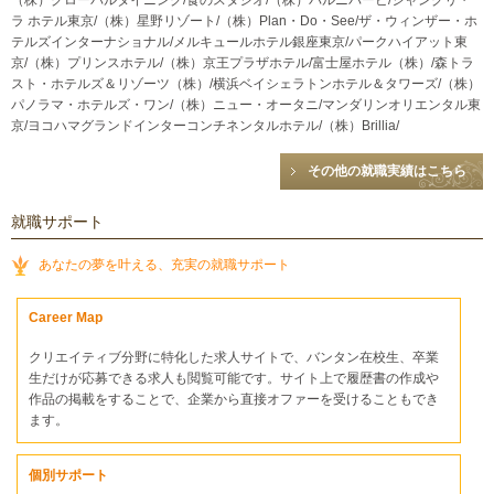
ラ ホテル東京/（株）星野リゾート/（株）Plan・Do・See/ザ・ウィンザー・ホ
テルズインターナショナル/メルキュールホテル銀座東京/パークハイアット東
京/（株）プリンスホテル/（株）京王プラザホテル/富士屋ホテル（株）/森トラ
スト・ホテルズ＆リゾーツ（株）/横浜ベイシェラトンホテル＆タワーズ/（株）
パノラマ・ホテルズ・ワン/（株）ニュー・オータニ/マンダリンオリエンタル東
京/ヨコハマグランドインターコンチネンタルホテル/（株）Brillia/
その他の就職実績はこちら
就職サポート
あなたの夢を叶える、充実の就職サポート
Career Map
クリエイティブ分野に特化した求人サイトで、バンタン在校生、卒業
生だけが応募できる求人も閲覧可能です。サイト上で履歴書の作成や
作品の掲載をすることで、企業から直接オファーを受けることもでき
ます。
個別サポート