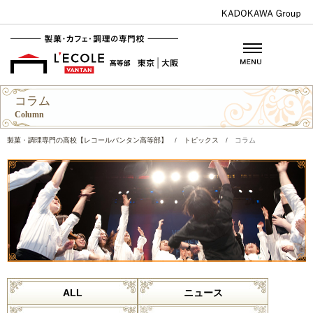
コラム
Column
製菓・調理専門の高校【レコールバンタン高等部】
/
トピックス
/
コラム
ALL
ニュース