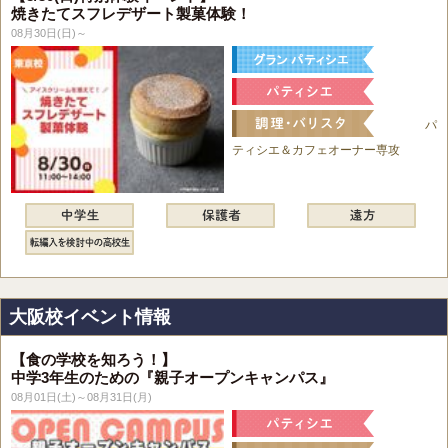
焼きたてスフレデザート製菓体験！
08月30日(日)～
パ
ティシエ＆カフェオーナー専攻
大阪校イベント情報
【食の学校を知ろう！】
中学3年生のための『親子オープンキャンパス』
08月01日(土)～08月31日(月)