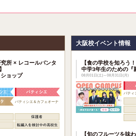
報
大阪校イベント情報
研究所 × レコールバンタ
【食の学校を知ろう！
】
中学3年生のための『
クショップ
08月01日(土)～08月31日(月)
パティ
パティシエ＆カフェオーナ
【旬のフルーツを味わ