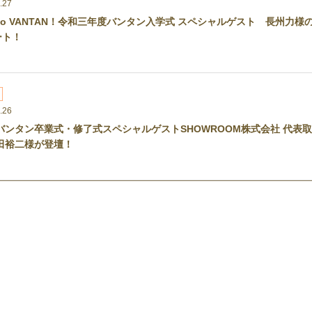
.27
e to VANTAN！令和三年度バンタン入学式 スペシャルゲスト 長州力様
ート！
.26
バンタン卒業式・修了式スペシャルゲストSHOWROOM株式会社 代表取
田裕二様が登壇！