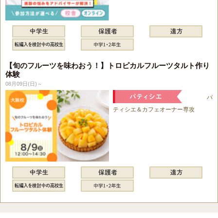
【旬のフルーツを味わおう！】トロピカルフルーツタルト作り
体験
08月09日(日)～
パ
ティシエ＆カフェオーナー専攻