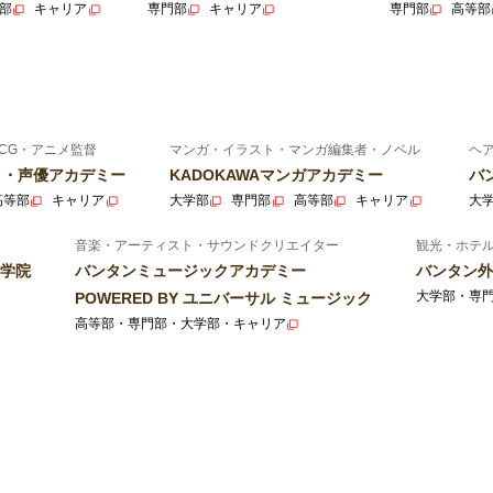
部
キャリア
専門部
キャリア
専門部
高等部
CG・アニメ監督
マンガ・イラスト・マンガ編集者・ノベル
ヘ
ニメ・声優アカデミー
KADOKAWAマンガアカデミー
バ
高等部
キャリア
大学部
専門部
高等部
キャリア
大
音楽・アーティスト・サウンドクリエイター
観光・ホテ
学院
バンタンミュージックアカデミー
バンタン外
大学部・専
POWERED BY ユニバーサル ミュージック
高等部・専門部・大学部・キャリア