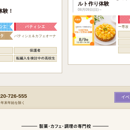
ルト作り体験
】
08月09日(日)～
体験！
ー専攻
パティシエ＆カフェオーナ
0-726-555
）※年末年始を除く