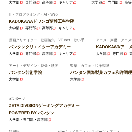
大学部
専門部
高等部
キャリア
大学部
専門部
高等
IT・プログラミング・AI・Web
KADOKAWAドワンゴ情報工科学院
大学部
専門部
高等部
キャリア
動画クリエイター・動画編集・VTuber・歌い手
アニメ・声優・アニメ
バンタンクリエイターアカデミー
KADOKAWAア
大学部
専門部
高等部
キャリア
大学部
専門部
アート・デザイン・映像・映画
製菓・カフェ・和洋調理
バンタン芸術学院
バンタン国際製菓カフェ和洋調理
大学部
大学部
eスポーツ
ZETA DIVISIONゲーミングアカデミー
POWERED BY バンタン
大学部・専門部・高等部
韓国語
ゲーム・イラスト・eスポーツ・アニメ