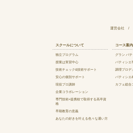
運営会社
/
スクールについて
コース案内
独立プログラム
グラン パ
授業は実習中心
パティシエ
技術チェック&技術サポート
調理プロデ
安心の個別サポート
パティシエ
現役プロ講師
カフェ総合
企業コラボレーション
専門技術+提携校で取得する高卒資
格
早期教育の意義
あなたの好きを叶える⾊々な通い⽅