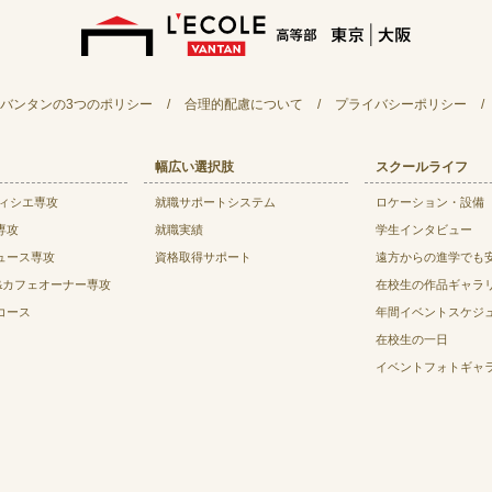
バンタンの3つのポリシー
/
合理的配慮について
/
プライバシーポリシー
/
幅広い選択肢
スクールライフ
ティシエ専攻
就職サポートシステム
ロケーション・設備
専攻
就職実績
学生インタビュー
ュース専攻
資格取得サポート
遠方からの進学でも
&カフェオーナー専攻
在校生の作品ギャラ
コース
年間イベントスケジ
在校生の一日
イベントフォトギャ