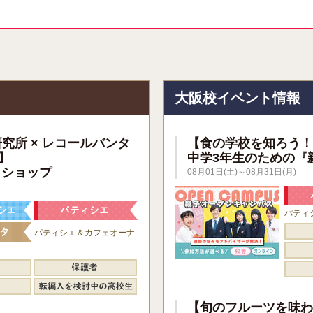
報
大阪校イベント情報
研究所 × レコールバンタ
【食の学校を知ろう！
】
中学3年生のための『
クショップ
08月01日(土)～08月31日(月)
パティ
パティシエ＆カフェオーナ
【旬のフルーツを味わ