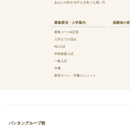
あなたの好きを叶える⾊々な通い⽅
募集要項・入学案内
保護者の皆
募集コース&定員
入学までの流れ
AO入試
学校推薦入試
一般入試
学費
教育ローン・学費クレジット
バンタングループ校