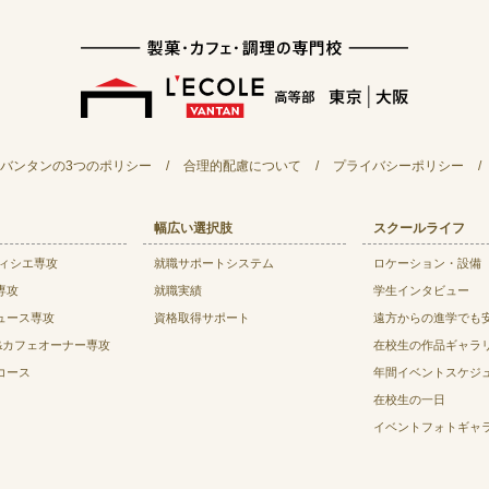
バンタンの3つのポリシー
/
合理的配慮について
/
プライバシーポリシー
/
幅広い選択肢
スクールライフ
ティシエ専攻
就職サポートシステム
ロケーション・設備
専攻
就職実績
学生インタビュー
ュース専攻
資格取得サポート
遠方からの進学でも
&カフェオーナー専攻
在校生の作品ギャラ
コース
年間イベントスケジ
在校生の一日
イベントフォトギャ