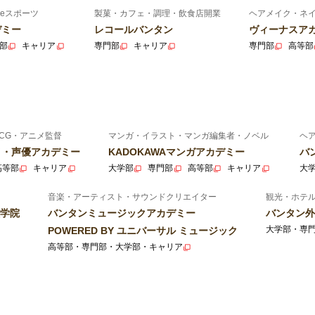
eスポーツ
製菓・カフェ・調理・飲食店開業
ヘアメイク・ネ
デミー
レコールバンタン
ヴィーナスア
部
キャリア
専門部
キャリア
専門部
高等部
CG・アニメ監督
マンガ・イラスト・マンガ編集者・ノベル
ヘ
ニメ・声優アカデミー
KADOKAWAマンガアカデミー
バ
高等部
キャリア
大学部
専門部
高等部
キャリア
大
音楽・アーティスト・サウンドクリエイター
観光・ホテ
学院
バンタンミュージックアカデミー
バンタン外
大学部・専
POWERED BY ユニバーサル ミュージック
高等部・専門部・大学部・キャリア