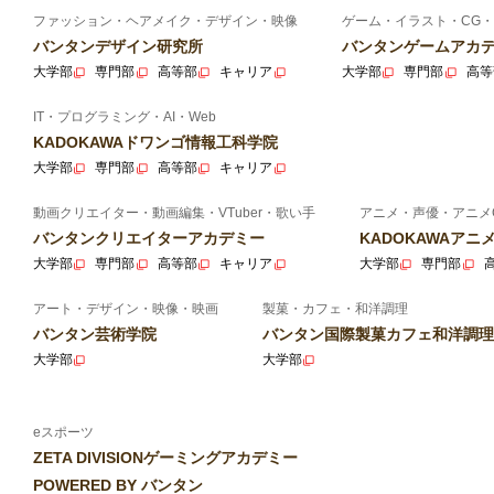
ファッション・ヘアメイク・デザイン・映像
ゲーム・イラスト・CG・
バンタンデザイン研究所
バンタンゲームアカ
大学部
専門部
高等部
キャリア
大学部
専門部
高等
IT・プログラミング・AI・Web
KADOKAWAドワンゴ情報工科学院
大学部
専門部
高等部
キャリア
動画クリエイター・動画編集・VTuber・歌い手
アニメ・声優・アニメ
バンタンクリエイターアカデミー
KADOKAWAア
大学部
専門部
高等部
キャリア
大学部
専門部
アート・デザイン・映像・映画
製菓・カフェ・和洋調理
バンタン芸術学院
バンタン国際製菓カフェ和洋調理
大学部
大学部
eスポーツ
ZETA DIVISIONゲーミングアカデミー
POWERED BY バンタン