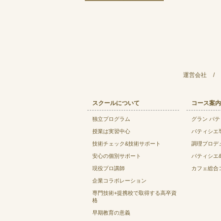
運営会社
/
スクールについて
コース案内
独立プログラム
グラン パ
授業は実習中心
パティシエ
技術チェック&技術サポート
調理プロデ
安心の個別サポート
パティシエ
現役プロ講師
カフェ総合
企業コラボレーション
専門技術+提携校で取得する高卒資
格
早期教育の意義