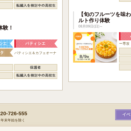
【旬のフルーツを味わ
ルト作り体験
】
08月09日(日)～
体験！
ー専攻
パティシエ＆カフェオーナ
0-726-555
）※年末年始を除く