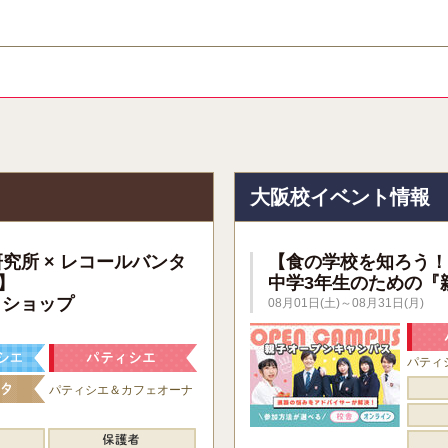
報
大阪校イベント情報
研究所 × レコールバンタ
【食の学校を知ろう！
】
中学3年生のための『
クショップ
08月01日(土)～08月31日(月)
パティ
パティシエ＆カフェオーナ