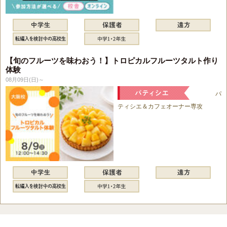
【旬のフルーツを味わおう！】トロピカルフルーツタルト作り
体験
08月09日(日)～
パ
ティシエ＆カフェオーナー専攻