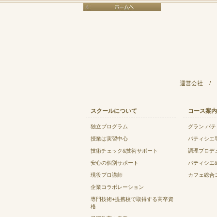
運営会社
/
スクールについて
コース案内
独立プログラム
グラン パ
授業は実習中心
パティシエ
技術チェック&技術サポート
調理プロデ
安心の個別サポート
パティシエ
現役プロ講師
カフェ総合
企業コラボレーション
専門技術+提携校で取得する高卒資
格