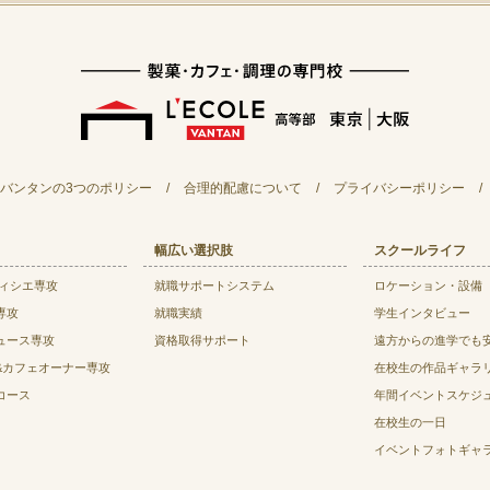
バンタンの3つのポリシー
/
合理的配慮について
/
プライバシーポリシー
/
幅広い選択肢
スクールライフ
ティシエ専攻
就職サポートシステム
ロケーション・設備
専攻
就職実績
学生インタビュー
ュース専攻
資格取得サポート
遠方からの進学でも
&カフェオーナー専攻
在校生の作品ギャラ
コース
年間イベントスケジ
在校生の一日
イベントフォトギャ