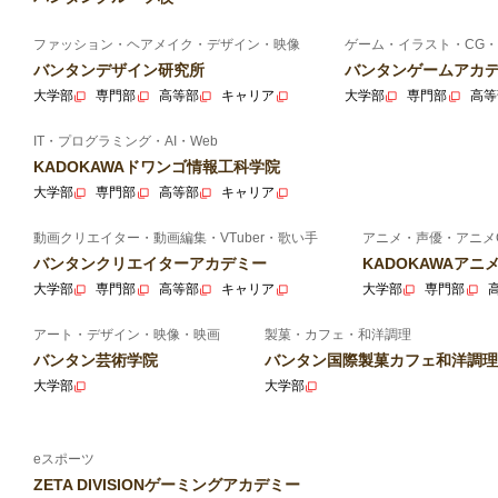
ファッション・ヘアメイク・デザイン・映像
ゲーム・イラスト・CG・
バンタンデザイン研究所
バンタンゲームアカ
大学部
専門部
高等部
キャリア
大学部
専門部
高等
IT・プログラミング・AI・Web
KADOKAWAドワンゴ情報工科学院
大学部
専門部
高等部
キャリア
動画クリエイター・動画編集・VTuber・歌い手
アニメ・声優・アニメ
バンタンクリエイターアカデミー
KADOKAWAア
大学部
専門部
高等部
キャリア
大学部
専門部
アート・デザイン・映像・映画
製菓・カフェ・和洋調理
バンタン芸術学院
バンタン国際製菓カフェ和洋調理
大学部
大学部
eスポーツ
ZETA DIVISIONゲーミングアカデミー