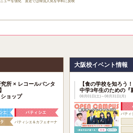
ニューを強化 直近では韓流人気を学科に反映
報
大阪校イベント情報
研究所 × レコールバンタ
【食の学校を知ろう！
】
中学3年生のための『
クショップ
08月01日(土)～08月31日(月)
パティ
パティシエ＆カフェオーナ