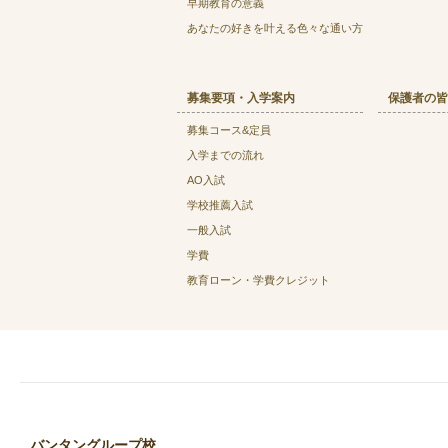
早期教育の意義
あなたの好きを叶える⾊々な通い⽅
募集要項・入学案内
保護者の皆
募集コース&定員
入学までの流れ
AO入試
学校推薦入試
一般入試
学費
教育ローン・学費クレジット
バンタングループ校