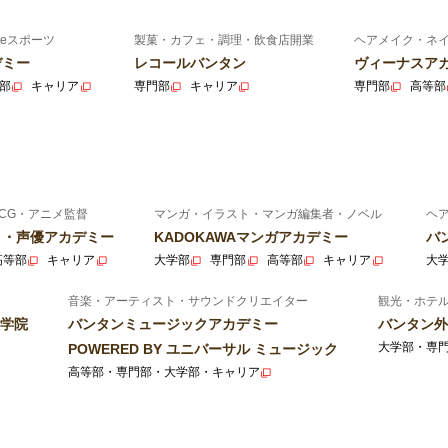
eスポーツ
製菓・カフェ・調理・飲食店開業
ヘアメイク・ネ
デミー
レコールバンタン
ヴィーナスア
部
キャリア
専門部
キャリア
専門部
高等部
CG・アニメ監督
マンガ・イラスト・マンガ編集者・ノベル
ヘ
ニメ・声優アカデミー
KADOKAWAマンガアカデミー
バ
高等部
キャリア
大学部
専門部
高等部
キャリア
大
音楽・アーティスト・サウンドクリエイター
観光・ホテ
学院
バンタンミュージックアカデミー
バンタン外
大学部・専
POWERED BY ユニバーサル ミュージック
高等部・専門部・大学部・キャリア