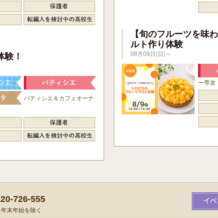
【旬のフルーツを味わ
ルト作り体験
】
08月09日(日)～
体験！
ー専攻
パティシエ＆カフェオーナ
0-726-555
）※年末年始を除く