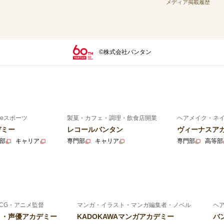
メディア掲載履歴
©株式会社バンタン
eスポーツ
製菓・カフェ・調理・飲食店開業
ヘアメイク・ネ
デミー
レコールバンタン
ヴィーナスア
部
キャリア
専門部
キャリア
専門部
高等部
CG・アニメ監督
マンガ・イラスト・マンガ編集者・ノベル
ヘ
ニメ・声優アカデミー
KADOKAWAマンガアカデミー
バ