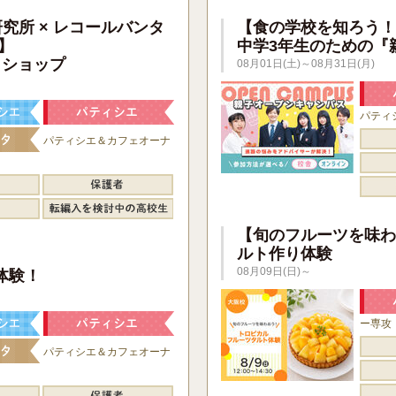
研究所 × レコールバンタ
【食の学校を知ろう！
】
中学3年生のための『
クショップ
08月01日(土)～08月31日(月)
パティ
パティシエ＆カフェオーナ
【旬のフルーツを味わ
ルト作り体験
】
08月09日(日)～
体験！
ー専攻
パティシエ＆カフェオーナ