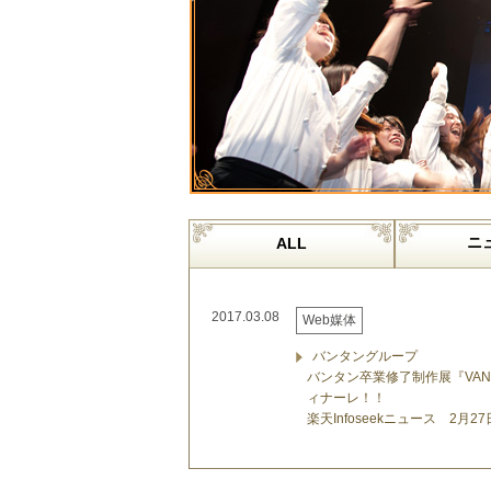
ニ
ALL
2017.03.08
Web媒体
バンタングループ
バンタン卒業修了制作展『VANTAN 
ィナーレ！！
楽天Infoseekニュース 2月