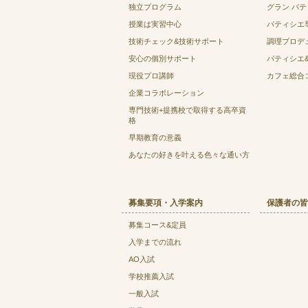
独立プログラム
グラン パ
授業は実習中心
パティシエ
技術チェック&技術サポート
調理プロデ
安心の個別サポート
パティシエ
現役プロ講師
カフェ総合
企業コラボレーション
専門技術+提携校で取得する高卒資
格
早期教育の意義
あなたの好きを叶える⾊々な通い⽅
募集要項・入学案内
保護者の皆
募集コース&定員
入学までの流れ
AO入試
学校推薦入試
一般入試