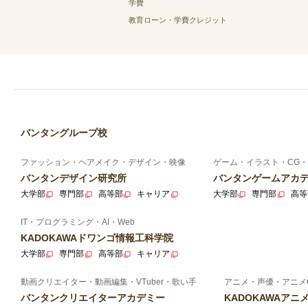
学費
教育ローン・学費クレジット
バンタングループ校
ファッション・ヘアメイク・デザイン・映像
ゲーム・イラスト・CG・
バンタンデザイン研究所
バンタンゲームアカ
大学部
専門部
高等部
キャリア
大学部
専門部
高等
IT・プログラミング・AI・Web
KADOKAWAドワンゴ情報工科学院
大学部
専門部
高等部
キャリア
動画クリエイター・動画編集・VTuber・歌い手
アニメ・声優・アニメ
バンタンクリエイターアカデミー
KADOKAWAア