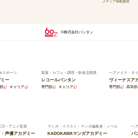
メディア掲載履歴
©株式会社バンタン
eスポーツ
製菓・カフェ・調理・飲食店開業
ヘアメイク・ネ
デミー
レコールバンタン
ヴィーナスア
部
キャリア
専門部
キャリア
専門部
高等部
CG・アニメ監督
マンガ・イラスト・マンガ編集者・ノベル
ヘ
ニメ・声優アカデミー
KADOKAWAマンガアカデミー
バ