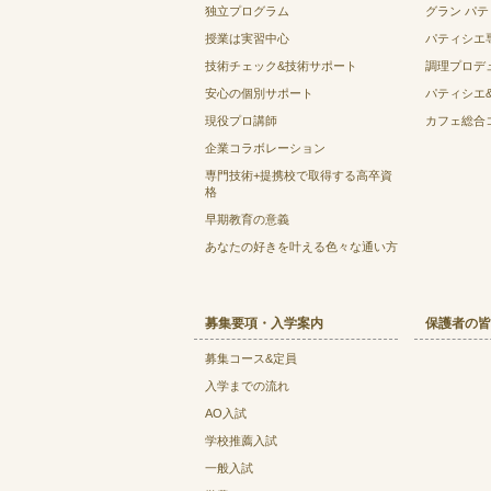
独立プログラム
グラン パ
授業は実習中心
パティシエ
技術チェック&技術サポート
調理プロデ
安心の個別サポート
パティシエ
現役プロ講師
カフェ総合
企業コラボレーション
専門技術+提携校で取得する高卒資
格
早期教育の意義
あなたの好きを叶える⾊々な通い⽅
募集要項・入学案内
保護者の皆
募集コース&定員
入学までの流れ
AO入試
学校推薦入試
一般入試