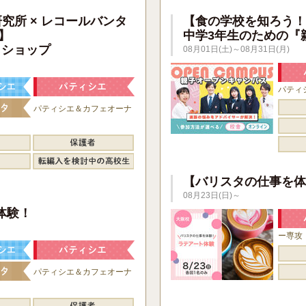
研究所 × レコールバンタ
【食の学校を知ろう！
】
中学3年生のための『
クショップ
08月01日(土)～08月31日(月)
パティ
パティシエ＆カフェオーナ
【バリスタの仕事を体
08月23日(日)～
】
体験！
ー専攻
パティシエ＆カフェオーナ