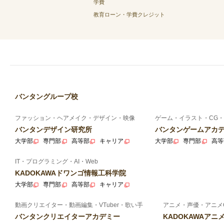
学費
教育ローン・学費クレジット
バンタングループ校
ファッション・ヘアメイク・デザイン・映像
ゲーム・イラスト・CG・
バンタンデザイン研究所
バンタンゲームアカ
大学部
専門部
高等部
キャリア
大学部
専門部
高等
IT・プログラミング・AI・Web
KADOKAWAドワンゴ情報工科学院
大学部
専門部
高等部
キャリア
動画クリエイター・動画編集・VTuber・歌い手
アニメ・声優・アニメ
バンタンクリエイターアカデミー
KADOKAWAア