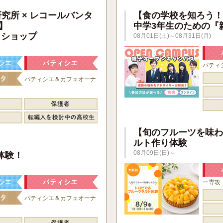
研究所 × レコールバンタ
【食の学校を知ろう！
】
中学3年生のための『
クショップ
08月01日(土)～08月31日(月)
パティ
パティシエ＆カフェオーナ
【旬のフルーツを味わ
ルト作り体験
】
08月09日(日)～
体験！
ー専攻
パティシエ＆カフェオーナ