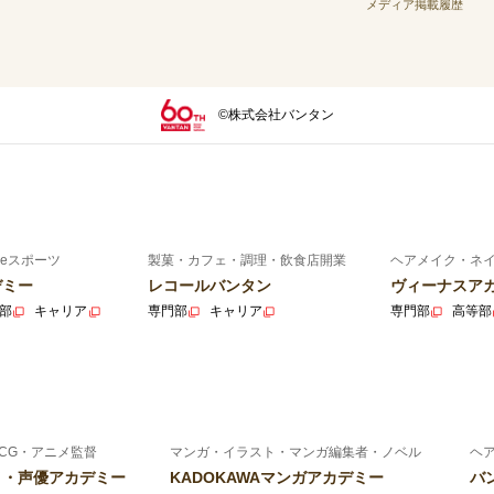
メディア掲載履歴
©株式会社バンタン
eスポーツ
製菓・カフェ・調理・飲食店開業
ヘアメイク・ネ
デミー
レコールバンタン
ヴィーナスア
部
キャリア
専門部
キャリア
専門部
高等部
CG・アニメ監督
マンガ・イラスト・マンガ編集者・ノベル
ヘ
ニメ・声優アカデミー
KADOKAWAマンガアカデミー
バ