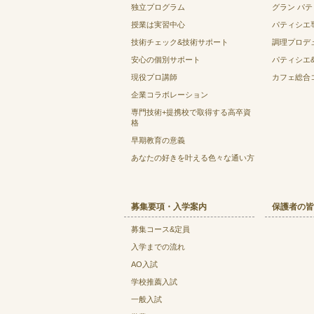
独立プログラム
グラン パ
授業は実習中心
パティシエ
技術チェック&技術サポート
調理プロデ
安心の個別サポート
パティシエ
現役プロ講師
カフェ総合
企業コラボレーション
専門技術+提携校で取得する高卒資
格
早期教育の意義
あなたの好きを叶える⾊々な通い⽅
募集要項・入学案内
保護者の皆
募集コース&定員
入学までの流れ
AO入試
学校推薦入試
一般入試