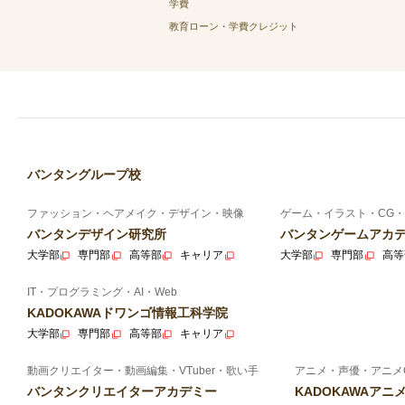
学費
教育ローン・学費クレジット
バンタングループ校
ファッション・ヘアメイク・デザイン・映像
ゲーム・イラスト・CG・
バンタンデザイン研究所
バンタンゲームアカ
大学部
専門部
高等部
キャリア
大学部
専門部
高等
IT・プログラミング・AI・Web
KADOKAWAドワンゴ情報工科学院
大学部
専門部
高等部
キャリア
動画クリエイター・動画編集・VTuber・歌い手
アニメ・声優・アニメ
バンタンクリエイターアカデミー
KADOKAWAア