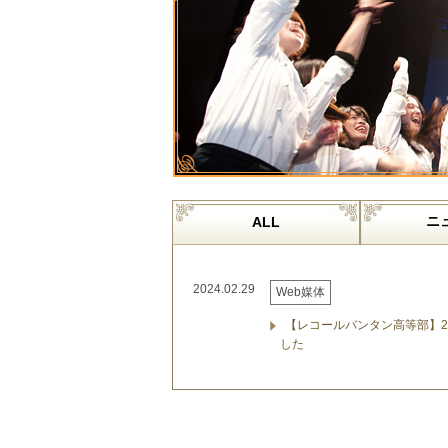
ニ
ALL
2024.02.29
Web媒体
【レコールバンタン高等部】
した