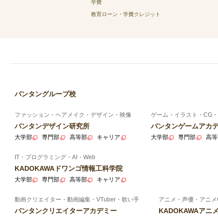
学費
教育ローン・学費クレジット
バンタングループ校
ファッション・ヘアメイク・デザイン・映像
ゲーム・イラスト・CG・
バンタンデザイン研究所
バンタンゲームアカ
大学部
専門部
高等部
キャリア
大学部
専門部
高等
IT・プログラミング・AI・Web
KADOKAWAドワンゴ情報工科学院
大学部
専門部
高等部
キャリア
動画クリエイター・動画編集・VTuber・歌い手
アニメ・声優・アニメ
バンタンクリエイターアカデミー
KADOKAWAア