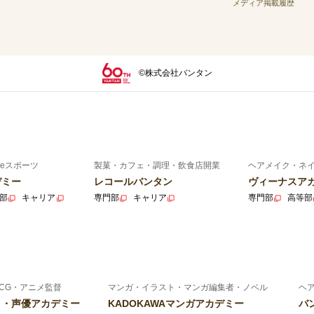
メディア掲載履歴
©株式会社バンタン
eスポーツ
製菓・カフェ・調理・飲食店開業
ヘアメイク・ネ
デミー
レコールバンタン
ヴィーナスア
部
キャリア
専門部
キャリア
専門部
高等部
CG・アニメ監督
マンガ・イラスト・マンガ編集者・ノベル
ヘ
ニメ・声優アカデミー
KADOKAWAマンガアカデミー
バ