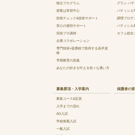
独立プログラム
グラン パ
授業は実習中心
パティシエ
技術チェック&技術サポート
調理プロデ
安心の個別サポート
パティシエ
現役プロ講師
カフェ総合
企業コラボレーション
専門技術+提携校で取得する高卒資
格
早期教育の意義
あなたの好きを叶える⾊々な通い⽅
募集要項・入学案内
保護者の皆
募集コース&定員
入学までの流れ
AO入試
学校推薦入試
一般入試