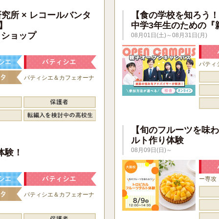
研究所 × レコールバンタ
【食の学校を知ろう！
】
中学3年生のための『
クショップ
08月01日(土)～08月31日(月)
パティ
パティシエ＆カフェオーナ
【旬のフルーツを味わ
ルト作り体験
】
08月09日(日)～
体験！
ー専攻
パティシエ＆カフェオーナ