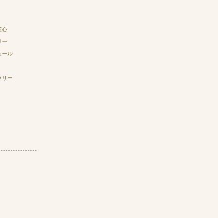
安心
リー
ュール
ラリー