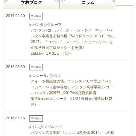
学校ブログ
コラム
2017.02.10
Web媒体
バンタングループ
バンタン×コールド・ストーン・クリーマリー / バ
ンタン卒業修了制作展『VANTAN STUDENT FINAL
2017』 『コールド・ストーン・クリーマリー』と
の産学協同プロジェクトを実施！
zakzak 1月31日 ほか
2016.05.30
Web媒体
レコールバンタン
スイーツ最高峰の地、フランス パリで学ぶ『パテ
ィシエ・パリ留学専攻』 バンタン高等学院 レコー
ルバンタン高等部で2017年4月新規開講！
楽天Infoseekニュース 5月24日 ほか(掲載数18媒
体)
2016.05.16
Web媒体
バンタングループ
バンタン高等学院 『ニコニコ超会議 2016』への初