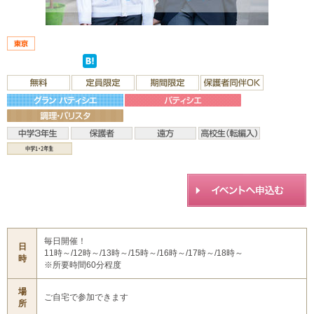
毎日開催！
日
11時～/12時～/13時～/15時～/16時～/17時～/18時～
時
※所要時間60分程度
場
ご自宅で参加できます
所