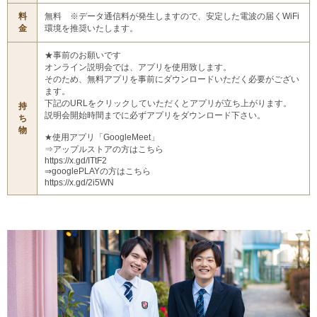
料
無料 ※データ通信料が発生しますので、安定した電波の届くWiFi
金
環境を推奨いたします。
★事前のお願いです
オンライン説明会では、アプリを使用致します。
そのため、無料アプリを事前にダウンロードいただく必要がござい
ます。
下記のURLをクリックしていただくとアプリが立ち上がります。
持
説明会開始時間までに必ずアプリをダウンロード下さい。
ち
物
★使用アプリ「GoogleMeet」
⇒アップルストアの方はこちら
https://x.gd/ITtF2
⇒googlePLAYの方はこちら
https://x.gd/2i5WN