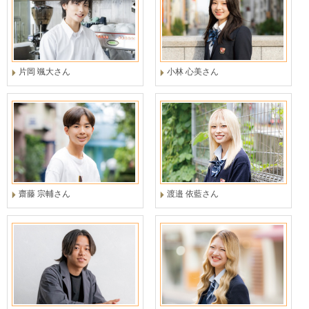
片岡 颯大さん
小林 心美さん
齋藤 宗輔さん
渡邉 依藍さん