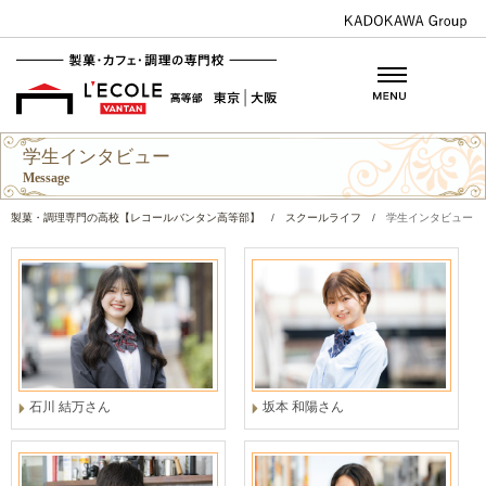
学生インタビュー
Message
製菓・調理専門の高校【レコールバンタン高等部】
/
スクールライフ
/
学生インタビュー
石川 結万さん
坂本 和陽さん