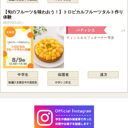
【旬のフルーツを味わおう！】トロピカルフルーツタルト作り
体験
08月09日(日)～
パ
ティシエ＆カフェオーナー専攻