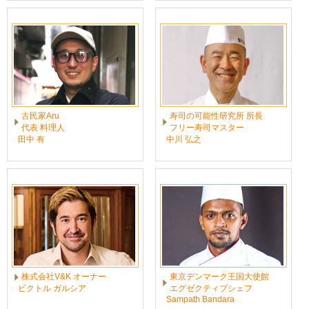
古民家Aru
寿司の可能性研究所 所長
代表 料理人
フリー寿司マスター
田中 有
中川 弘之
株式会社V&K オーナー
東京デンマーク王国大使館
ビクトル ガルシア
エグゼクティブシェフ
Sampath Bandara