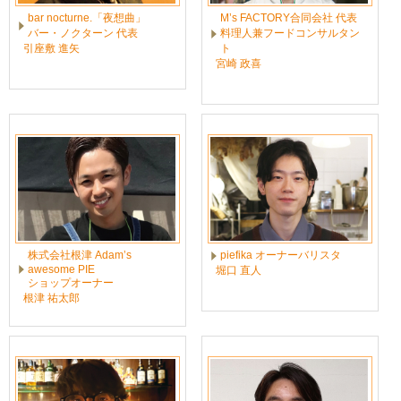
bar nocturne.「夜想曲」
M’s FACTORY合同会社 代表
バー・ノクターン 代表
料理人兼フードコンサルタン
引座敷 進矢
ト
宮崎 政喜
株式会社根津 Adam’s
piefika オーナーバリスタ
awesome PIE
堀口 直人
ショップオーナー
根津 祐太郎