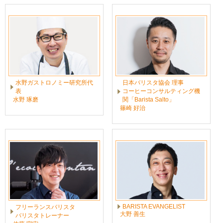
水野ガストロノミー研究所代
日本バリスタ協会 理事
表
コーヒーコンサルティング機
水野 琢磨
関「Barista Salto」
篠崎 好治
BARISTA EVANGELIST
フリーランスバリスタ
大野 善生
バリスタトレーナー