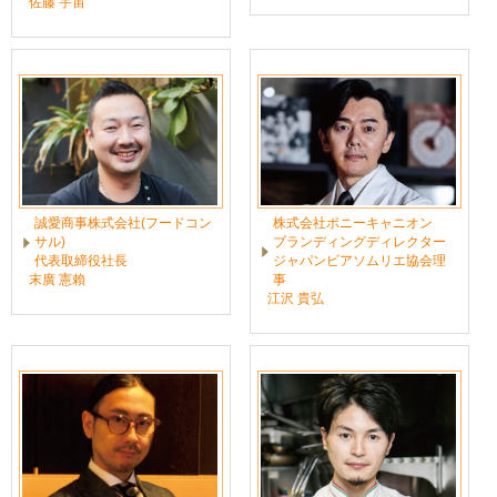
佐藤 宇宙
誠愛商事株式会社(フードコン
株式会社ポニーキャニオン
サル)
ブランディングディレクター
代表取締役社長
ジャパンビアソムリエ協会理
末廣 憲賴
事
江沢 貴弘