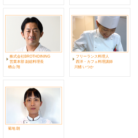
株式会社BROTHDINING
フリーランス料理人
営業本部 副総料理長
西洋・カフェ料理講師
楢山 翔
川鰭 いつか
菊地 朗