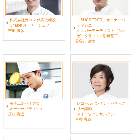
株式会社カロン 代表取締役
「SUCRETIER」オーナーパ
Chaton オーナーシェフ
ティシエ
吉田 勝彦
シュガーアーティスト（シュ
ガークラフト／砂糖細工）
長谷川 健太
菓子工房パオデロ
レコールバンタン・パティス
オーナーパティシエ
リー講師
庄村 憲近
スイーツコンサルタント
富樫 香織