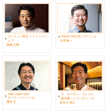
コンラッド東京 ペストリーシ
SOHO HOUSE パティシエ
ェフ
大澤 隆一
岡崎 正輝
cake sugar spot.
ザ・ガーデン・プレイス
オーナーパティシエ
蘇州園 シェフパティシエ
櫻井 正
長谷川 智久