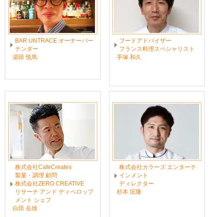
BAR UNTRACE オーナーバー
フードアドバイザー
テンダー
フランス料理スペシャリスト
湯田 悦馬
手塚 和久
株式会社CafeCreates
株式会社カラーズ エンターテ
製菓・調理 顧問
インメント
株式会社ZERO CREATIVE
ディレクター
リサーチ アンド ディベロップ
杉本 匡隆
メント シェフ
白田 岳雄