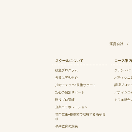
運営会社
/
スクールについて
コース案内
独立プログラム
グラン パ
授業は実習中心
パティシエ
技術チェック&技術サポート
調理プロデ
安心の個別サポート
パティシエ
現役プロ講師
カフェ総合
企業コラボレーション
専門技術+提携校で取得する高卒資
格
早期教育の意義