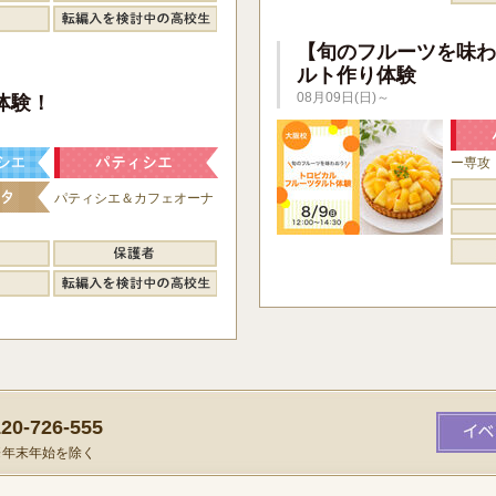
【旬のフルーツを味わ
ルト作り体験
】
08月09日(日)～
体験！
ー専攻
パティシエ＆カフェオーナ
0-726-555
）※年末年始を除く