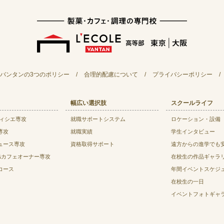
バンタンの3つのポリシー
/
合理的配慮について
/
プライバシーポリシー
/
幅広い選択肢
スクールライフ
ティシエ専攻
就職サポートシステム
ロケーション・設備
専攻
就職実績
学生インタビュー
ュース専攻
資格取得サポート
遠方からの進学でも
&カフェオーナー専攻
在校生の作品ギャラ
コース
年間イベントスケジ
在校生の一日
イベントフォトギャ