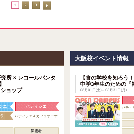
1
2
3
報
大阪校イベント情報
研究所 × レコールバンタ
【食の学校を知ろう！
】
中学3年生のための『
クショップ
08月01日(土)～08月31日(月)
パティ
パティシエ＆カフェオーナ