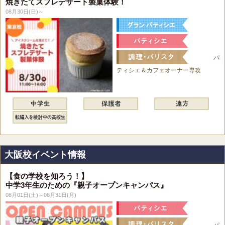
焼きたてスフレデザート製菓体験！
08月30日(日)～
パ
ティシエ＆カフェオーナー専攻
大阪校イベント情報
【食の学校を知ろう！】
中学3年生のための『親子オープンキャンパス』
08月01日(土)～08月31日(月)