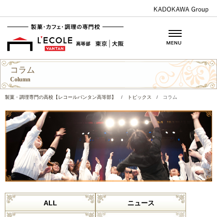
コラム
Column
製菓・調理専門の高校【レコールバンタン高等部】
/
トピックス
/
コラム
ALL
ニュース