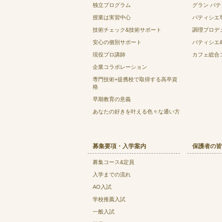
独立プログラム
グラン パ
授業は実習中心
パティシエ
技術チェック&技術サポート
調理プロデ
安心の個別サポート
パティシエ
現役プロ講師
カフェ総合
企業コラボレーション
専門技術+提携校で取得する高卒資
格
早期教育の意義
あなたの好きを叶える⾊々な通い⽅
募集要項・入学案内
保護者の皆
募集コース&定員
入学までの流れ
AO入試
学校推薦入試
一般入試