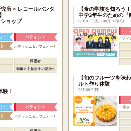
研究所 × レコールバンタ
【食の学校を知ろう！
】
中学3年生のための『
クショップ
08月01日(土)～08月31日(月)
パティ
パティシエ＆カフェオーナ
【旬のフルーツを味わ
ルト作り体験
】
08月09日(日)～
体験！
ー専攻
パティシエ＆カフェオーナ