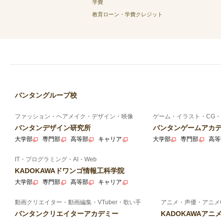
学費
教育ローン・学費クレジット
バンタングループ校
ファッション・ヘアメイク・デザイン・映像
ゲーム・イラスト・CG・
バンタンデザイン研究所
バンタンゲームアカ
大学部
専門部
高等部
キャリア
大学部
専門部
高等
IT・プログラミング・AI・Web
KADOKAWAドワンゴ情報工科学院
大学部
専門部
高等部
キャリア
動画クリエイター・動画編集・VTuber・歌い手
アニメ・声優・アニメ
バンタンクリエイターアカデミー
KADOKAWAア