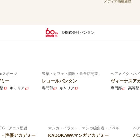
メディア掲載履歴
©株式会社バンタン
eスポーツ
製菓・カフェ・調理・飲食店開業
ヘアメイク・ネ
デミー
レコールバンタン
ヴィーナスア
部
キャリア
専門部
キャリア
専門部
高等部
CG・アニメ監督
マンガ・イラスト・マンガ編集者・ノベル
ヘ
ニメ・声優アカデミー
KADOKAWAマンガアカデミー
バ