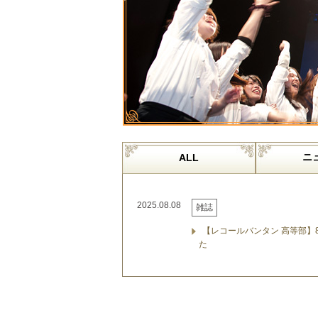
ニ
ALL
2025.08.08
雑誌
【レコールバンタン 高等部】8
た