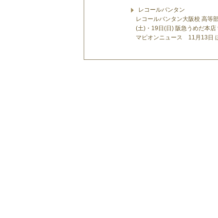
レコールバンタン
レコールバンタン大阪校 高等部『VOG
(土)・19日(日) 阪急うめだ本
マピオンニュース 11月13日 