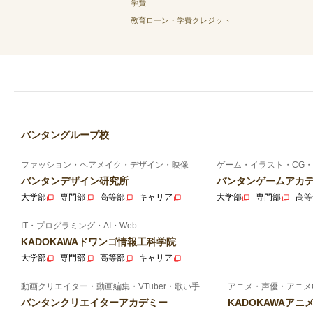
学費
教育ローン・学費クレジット
バンタングループ校
ファッション・ヘアメイク・デザイン・映像
ゲーム・イラスト・CG・
バンタンデザイン研究所
バンタンゲームアカ
大学部
専門部
高等部
キャリア
大学部
専門部
高等
IT・プログラミング・AI・Web
KADOKAWAドワンゴ情報工科学院
大学部
専門部
高等部
キャリア
動画クリエイター・動画編集・VTuber・歌い手
アニメ・声優・アニメ
バンタンクリエイターアカデミー
KADOKAWAア