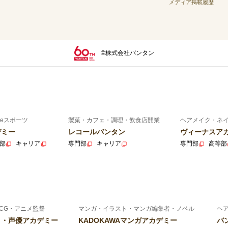
メディア掲載履歴
©株式会社バンタン
eスポーツ
製菓・カフェ・調理・飲食店開業
ヘアメイク・ネ
デミー
レコールバンタン
ヴィーナスア
部
キャリア
専門部
キャリア
専門部
高等部
CG・アニメ監督
マンガ・イラスト・マンガ編集者・ノベル
ヘ
ニメ・声優アカデミー
KADOKAWAマンガアカデミー
バ