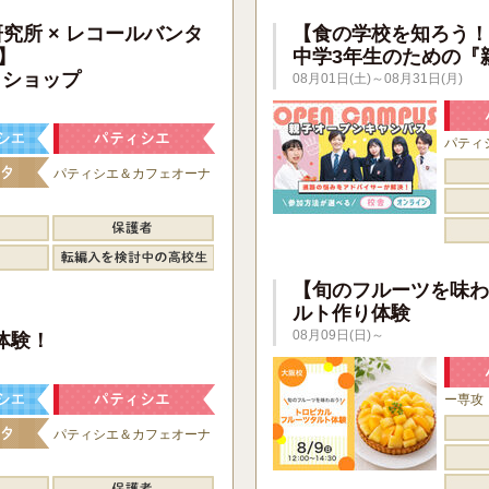
研究所 × レコールバンタ
【食の学校を知ろう！
】
中学3年生のための『
クショップ
08月01日(土)～08月31日(月)
パティ
パティシエ＆カフェオーナ
【旬のフルーツを味わ
ルト作り体験
】
08月09日(日)～
体験！
ー専攻
パティシエ＆カフェオーナ