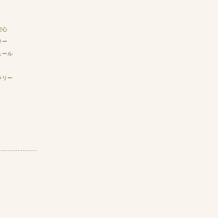
安心
リー
ュール
ラリー