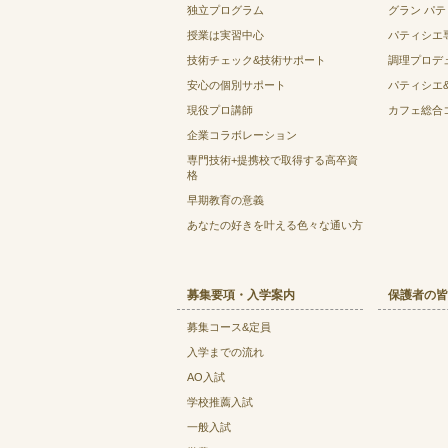
独立プログラム
グラン パ
授業は実習中心
パティシエ
技術チェック&技術サポート
調理プロデ
安心の個別サポート
パティシエ
現役プロ講師
カフェ総合
企業コラボレーション
専門技術+提携校で取得する高卒資
格
早期教育の意義
あなたの好きを叶える⾊々な通い⽅
募集要項・入学案内
保護者の皆
募集コース&定員
入学までの流れ
AO入試
学校推薦入試
一般入試