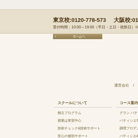
東京校:0120-778-573
大阪校:012
受付時間：10:00～19:00（平日・土日・祝祭日
運営会社
/
スクールについて
コース案内
独立プログラム
グラン パ
授業は実習中心
パティシエ
技術チェック&技術サポート
調理プロデ
安心の個別サポート
パティシエ