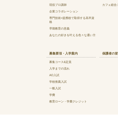
現役プロ講師
カフェ総合
企業コラボレーション
専門技術+提携校で取得する高卒資
格
早期教育の意義
あなたの好きを叶える⾊々な通い⽅
募集要項・入学案内
保護者の皆
募集コース&定員
入学までの流れ
AO入試
学校推薦入試
一般入試
学費
教育ローン・学費クレジット