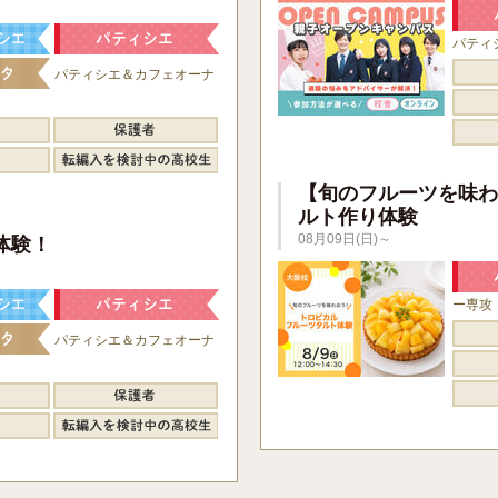
パティ
パティシエ＆カフェオーナ
【旬のフルーツを味わ
ルト作り体験
】
08月09日(日)～
体験！
ー専攻
パティシエ＆カフェオーナ