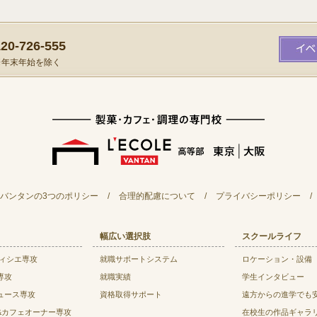
0-726-555
）※年末年始を除く
バンタンの3つのポリシー
/
合理的配慮について
/
プライバシーポリシー
/
幅広い選択肢
スクールライフ
ティシエ専攻
就職サポートシステム
ロケーション・設備
専攻
就職実績
学生インタビュー
ュース専攻
資格取得サポート
遠方からの進学でも
&カフェオーナー専攻
在校生の作品ギャラ