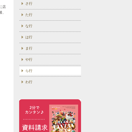
さ行
に店
後、
た行
な行
は行
ま行
や行
ら行
わ行