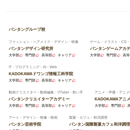
バンタングループ校
ファッション・ヘアメイク・デザイン・映像
ゲーム・イラスト・CG・
バンタンデザイン研究所
バンタンゲームアカ
大学部
専門部
高等部
キャリア
大学部
専門部
高等
IT・プログラミング・AI・Web
KADOKAWAドワンゴ情報工科学院
大学部
専門部
高等部
キャリア
動画クリエイター・動画編集・VTuber・歌い手
アニメ・声優・アニメ
バンタンクリエイターアカデミー
KADOKAWAア
大学部
専門部
高等部
キャリア
大学部
専門部
アート・デザイン・映像・映画
製菓・カフェ・和洋調理
バンタン芸術学院
バンタン国際製菓カフェ和洋調理