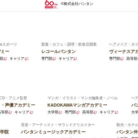
©株式会社バンタン
eスポーツ
製菓・カフェ・調理・飲食店開業
ヘアメイク・ネ
デミー
レコールバンタン
ヴィーナスア
部
キャリア
専門部
キャリア
専門部
高等部
CG・アニメ監督
マンガ・イラスト・マンガ編集者・ノベル
ヘ
ニメ・声優アカデミー
KADOKAWAマンガアカデミー
バ
高等部
キャリア
大学部
専門部
高等部
キャリア
大
音楽・アーティスト・サウンドクリエイター
観光・ホテ
学院
バンタンミュージックアカデミー
バンタン外