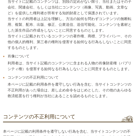
当サイトに記載のコンテンツは、別段の定めがない限り、当社またはその子
会社、関連会社、もしくは当社にコンテンツ（画像、写真、動画、文章な
ど）を提供した権利者が所有する知的財産として保護されています。
当サイトの利用者は上記を理解し、方法の如何を問わずコンテンツの無断転
用、複製、配布、出版、修正、公衆送信、送信可能化、コンテンツを素材と
した派生作品の作成をしないことに同意するものとします。
当サイトに記載されているコンテンツの著作権、商標、プライバシー、その
他の個人的権利、第三者の権利を侵害する如何なる行為もしないことに同意
するものとします。
肖像について
利用者は、当サイト記載のコンテンツに含まれる人物の肖像財産権（パブリ
シティ権）を侵害する如何なる行為もしないことに同意するものとします。
コンテンツの不正利用について
本ページに記載の利用条件を遵守しない行為を含む、当サイトコンテンツの
不正利用があった場合は、差し止め命令をはじめとした、その他のあらゆる
救済処置を行う権利が当社にあることを認めるものとします。
コンテンツの不正利用について
本ページに記載の利用条件を遵守しない行為を含む、当サイトコンテンツの不