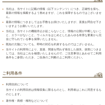
当社は、当サイトに記載の情報（以下コンテンツ）につき、正確性を保ち、
最新の情報を掲載するよう努めますが、これを保障するものではございませ
ん。
最新の情報につきましてはお手数をお掛けいたしますが、直接お問合せ下さ
いますようお願いいたします。
当社は、当サイトの機能停止が起こらないこと、情報の公開が中断しないこ
と、エラーがないこと、ウィルスをはじめとしたあらゆる有害な要素から完
全に守られている事を保障いたしません。
既知の欠陥についても、即時の対応を約束するものではございません。
当サイトの利用等により、直接、間接を問わず発生した損失、損害につきま
しては、当社はこれを補償いたしませんので、ご注意事項とあわせてご利用
条件をご参照いただき、ご自身のご判断の上ご利用ください。
ご利用条件
利用目的について
当サイトの利用目的は情報収集に限るものとし、利用者はこれに同意するも
のとします。
著作権・商標・権利などについて