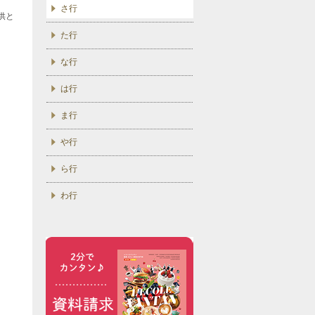
さ行
供と
た行
な行
は行
ま行
や行
ら行
わ行