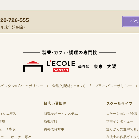
0-726-555
）※年末年始を除く
バンタンの3つのポリシー
/
合理的配慮について
/
プライバシーポリシー
/
幅広い選択肢
スクールライフ
ティシエ専攻
就職サポートシステム
ロケーション・設備
専攻
就職実績
学生インタビュー
ュース専攻
資格取得サポート
遠方からの進学でも
&カフェオーナー専攻
在校生の作品ギャラ