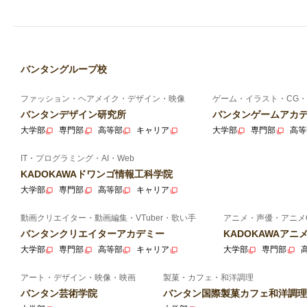
バンタングループ校
ファッション・ヘアメイク・デザイン・映像
ゲーム・イラスト・CG・
バンタンデザイン研究所
バンタンゲームアカ
大学部
専門部
高等部
キャリア
大学部
専門部
高等
IT・プログラミング・AI・Web
KADOKAWAドワンゴ情報工科学院
大学部
専門部
高等部
キャリア
動画クリエイター・動画編集・VTuber・歌い手
アニメ・声優・アニメ
バンタンクリエイターアカデミー
KADOKAWAア
大学部
専門部
高等部
キャリア
大学部
専門部
アート・デザイン・映像・映画
製菓・カフェ・和洋調理
バンタン芸術学院
バンタン国際製菓カフェ和洋調理