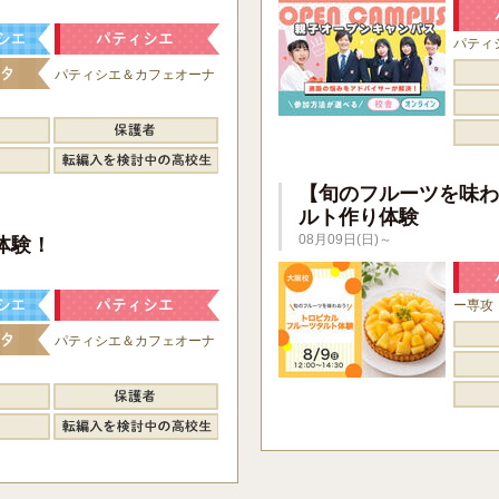
パティ
パティシエ＆カフェオーナ
【旬のフルーツを味わ
ルト作り体験
】
08月09日(日)～
体験！
ー専攻
パティシエ＆カフェオーナ