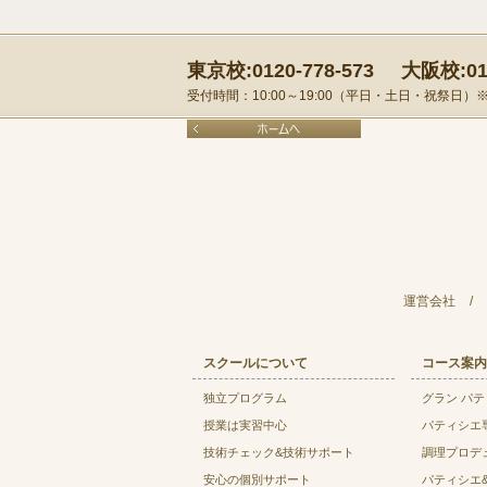
東京校:0120-778-573
大阪校:012
受付時間：10:00～19:00（平日・土日・祝祭日
運営会社
/
スクールについて
コース案内
独立プログラム
グラン パ
授業は実習中心
パティシエ
技術チェック&技術サポート
調理プロデ
安心の個別サポート
パティシエ