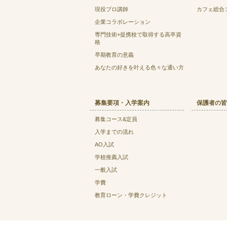
現役プロ講師
カフェ総合
企業コラボレーション
専門技術+提携校で取得する高卒資
格
早期教育の意義
あなたの好きを叶える⾊々な通い⽅
募集要項・入学案内
保護者の皆
募集コース&定員
入学までの流れ
AO入試
学校推薦入試
一般入試
学費
教育ローン・学費クレジット