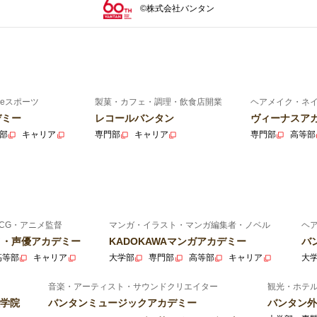
©株式会社バンタン
eスポーツ
製菓・カフェ・調理・飲食店開業
ヘアメイク・ネ
デミー
レコールバンタン
ヴィーナスア
部
キャリア
専門部
キャリア
専門部
高等部
CG・アニメ監督
マンガ・イラスト・マンガ編集者・ノベル
ヘ
ニメ・声優アカデミー
KADOKAWAマンガアカデミー
バ
高等部
キャリア
大学部
専門部
高等部
キャリア
大
音楽・アーティスト・サウンドクリエイター
観光・ホテ
学院
バンタンミュージックアカデミー
バンタン外