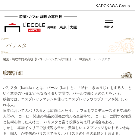
バリスタ
製菓・調理専門の高校【レコールバンタン高等部】
/
職業紹介
/
バリスタ
職業詳細
バリスタ（barista）とは、バール（bar）と、「給仕（きゅうじ）をする人」と
いう意味の”〜ista”からなるイタリア語で、バールで働く人のことをいう。
狭義では、エスプレッソマシンを使ってエスプレッソやカプチーノを淹（い）
れる人。
日本においてのバリスタとは広義にわたり、 カフェをプロデュースする立場の
人間や、 コーヒー関連の商品の開発に携わる企業等で、 コーヒーに関する知識
と技術を持った人材に、 バリスタと言う役職を与え呼ぶ場合もある。
しかし、本場イタリアでは接客も含め、美味しいエスプレッソをいれる いわゆ
る「職人」が本来のバリスタであり、バリスタの仕事の真髄とも言える。