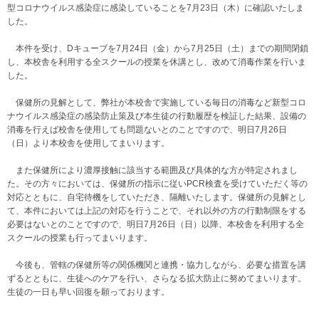
型コロナウイルス感染症に感染していることを7月23日（木）に確認いたしま
した。
本件を受け、Dキューブを7月24日（金）から7月25日（土）までの期間閉鎖
し、本校舎を利用する全スクールの授業を休講とし、改めて消毒作業を行いま
した。
保健所の見解として、弊社が本校舎で実施している毎日の消毒など新型コロ
ナウイルス感染症の感染防止策及び本生徒の行動履歴を検証した結果、設備の
消毒を行えば校舎を使用しても問題ないとのことですので、明日7月26日
（日）より本校舎を使用してまいります。
また保健所により濃厚接触に該当する範囲及び具体的な方が特定されまし
た。その方々においては、保健所の指示に従いPCR検査を受けていただく等の
対応とともに、自宅待機をしていただき、隔離いたします。保健所の見解とし
て、本件においては上記の対応を行うことで、それ以外の方の行動制限をする
必要はないとのことですので、明日7月26日（日）以降、本校舎を利用する全
スクールの授業も行ってまいります。
今後も、管轄の保健所等の関係機関と連携・協力しながら、必要な措置を講
ずるとともに、生徒へのケアを行い、さらなる拡大防止に努めてまいります。
生徒の一日も早い回復を願っております。