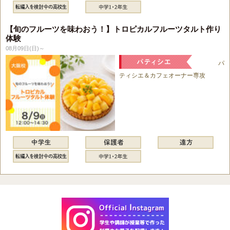
【旬のフルーツを味わおう！】トロピカルフルーツタルト作り
体験
08月09日(日)～
パ
ティシエ＆カフェオーナー専攻