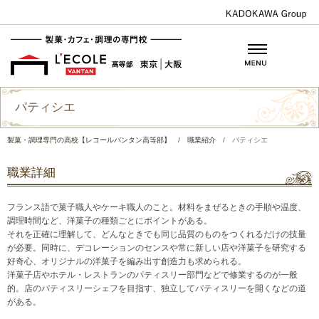
パティシエ
製菓・調理専門の高校【レコールバンタン高等部】
/
職業紹介
/
パティシエ
職業詳細
フランス語で菓子職人やケーキ職人のこと。材料をまぜるときの手順や温度、
調理時間など、洋菓子の種類ごとにポイントがある。
それを正確に理解して、どんなときでも同じ品質のものをつくれるだけの技量
が必要。同時に、デコレーションのセンスや常に新しい店や洋菓子を研究する
好奇心、オリジナルの洋菓子を編み出す創造力も求められる。
洋菓子店やホテル・レストランのパティスリー部門などで修業するのが一般
的。店のパティスリーシェフを目指す、独立してパティスリーを開くなどの道
がある。