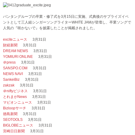
バンタングループの卒業・修了式を3月15日に実施、式典後のサプライズイベ
ントとして三人組シンガーソングライターWHITE JAMが登壇し、卒業ソングで
人気の『咲かないで』を披露したことが掲載されました。
exciteニュース
3月31日
財経新聞
3月31日
DREAM NEWS
3月31日
YOMIURI ONLINE
3月31日
＠press
3月31日
SANSPO.COM
3月31日
NEWS NAVI
3月31日
SankeiBiz
3月31日
zakzak
3月31日
＠niftyビジネス
3月31日
とれまがNews
3月31日
マピオンニュース
3月31日
Bizloopサーチ
3月31日
徳島新聞
3月31日
SEOTOOLS
3月31日
BIGLOBEニュース
3月31日
宮崎日日新聞
3月31日