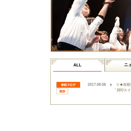
ニ
ALL
2017.08.08
☆★在校
「貝印スイ