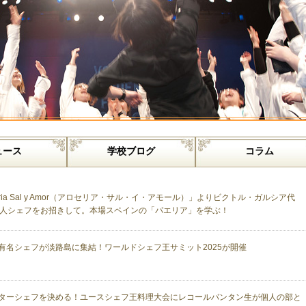
ュース
学校ブログ
コラム
ceria Sal y Amor（アロセリア・サル・イ・アモール）」よりビクトル・ガルシア代
人シェフをお招きして。本場スペインの「パエリア」を学ぶ！
有名シェフが淡路島に集結！ワールドシェフ王サミット2025が開催
ターシェフを決める！ユースシェフ王料理大会にレコールバンタン生が個人の部と