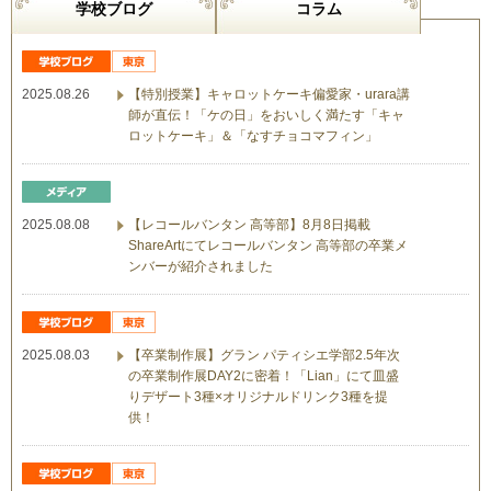
学校ブログ
コラム
2025.08.26
【特別授業】キャロットケーキ偏愛家・urara講
師が直伝！「ケの日」をおいしく満たす「キャ
ロットケーキ」＆「なすチョコマフィン」
2025.08.08
【レコールバンタン 高等部】8月8日掲載
ShareArtにてレコールバンタン 高等部の卒業メ
ンバーが紹介されました
2025.08.03
【卒業制作展】グラン パティシエ学部2.5年次
の卒業制作展DAY2に密着！「Lian」にて皿盛
りデザート3種×オリジナルドリンク3種を提
供！