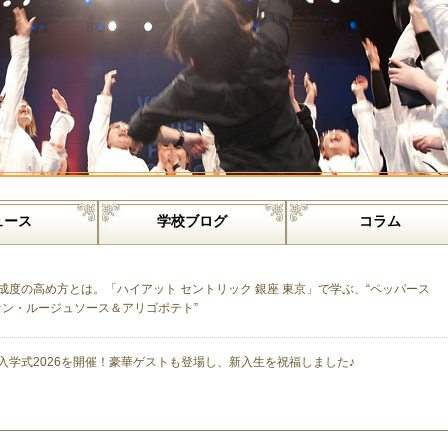
ュース
学校ブログ
コラム
成度の高め方とは。「ハイアット セントリック 銀座 東京」で学ぶ、“ペッパース
ァン・ルージュソース＆アリゴポテト”
入学式2026を開催！豪華ゲストも登場し、新入生を祝福しました♪