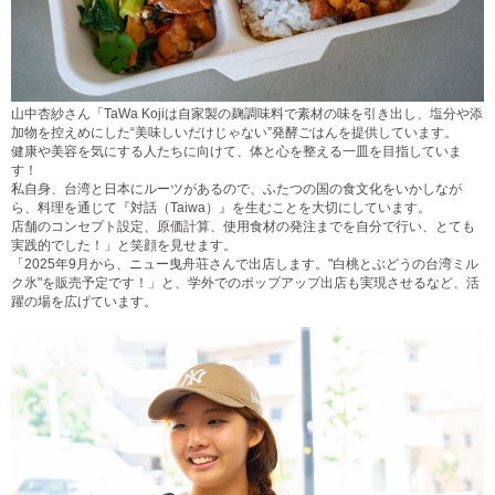
山中杏紗さん「TaWa Kojiは自家製の麹調味料で素材の味を引き出し、塩分や添
加物を控えめにした“美味しいだけじゃない”発酵ごはんを提供しています。
健康や美容を気にする人たちに向けて、体と心を整える一皿を目指していま
す！
私自身、台湾と日本にルーツがあるので、ふたつの国の食文化をいかしなが
ら、料理を通じて『対話（Taiwa）』を生むことを大切にしています。
店舗のコンセプト設定、原価計算、使用食材の発注までを自分で行い、とても
実践的でした！」と笑顔を見せます。
「2025年9月から、ニュー曳舟荘さんで出店します。"白桃とぶどうの台湾ミル
ク氷"を販売予定です！」と、学外でのポップアップ出店も実現させるなど、活
躍の場を広げています。