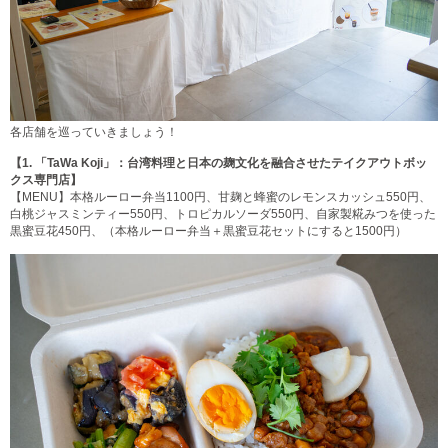
各店舗を巡っていきましょう！
【1.
「TaWa Koji」：台湾料理と日本の麹文化を融合させたテイクアウトボッ
クス専門店】
【MENU】本格ルーロー弁当1100円、甘麹と蜂蜜のレモンスカッシュ550円、
白桃ジャスミンティー550円、トロピカルソーダ550円、自家製糀みつを使った
黒蜜豆花450円、（本格ルーロー弁当＋黒蜜豆花セットにすると1500円）