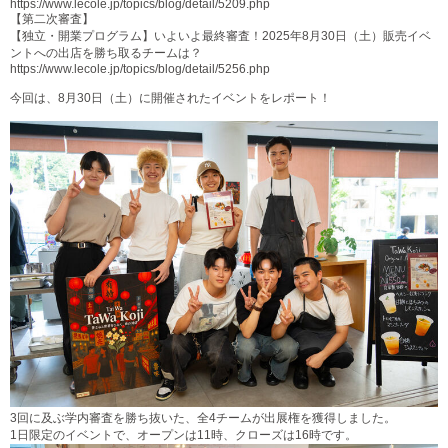
https://www.lecole.jp/topics/blog/detail/5209.php
【第二次審査】
【独立・開業プログラム】いよいよ最終審査！2025年8月30日（土）販売イベ
ントへの出店を勝ち取るチームは？
https://www.lecole.jp/topics/blog/detail/5256.php
今回は、8月30日（土）に開催されたイベントをレポート！
3回に及ぶ学内審査を勝ち抜いた、全4チームが出展権を獲得しました。
1日限定のイベントで、オープンは11時、クローズは16時です。