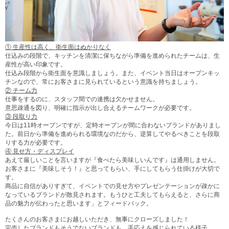
①
生産性は高く、衛生面はぬかりなく
仕込みの段階で、キッチンを清潔に保ちながら準備を進められたチームは、生
産性が高い印象です。
仕込み段階から衛生面を意識しましょう。また、イベント当日はオープンキッ
チンなので、常にお客さまに見られているという意識を持ちましょう。
②
チーム力
仕事をするのに、スタッフ間での連携は欠かせません。
意思疎通を図り、明確に指示が出し合えるチームワークが必要です。
③
段取り力
今日は11時オープンですが、定時オープンが間に合わないブランドがありまし
た。前日から準備を進められる環境なのだから、逆算してやるべきことを段取
りする力が必要です。
④
見せ方・ディスプレイ
あえて厳しいことを言いますが『食べたら美味しいんです』は通用しません。
お客さまに『美味しそう！』と思ってもらい、手にしてもらう仕掛けが大切で
す。
商品に自信がありすぎて、イベントでの見せ方やプレゼンテーションが疎かに
なっているブランドが散見されます。もうひと工夫してもらえると、さらに商
品の魅力が伝わったと思います」とフィードバック。
たくさんのお客さまにお越しいただき、無事にクローズしました！
完売したブランドもそうでないブランドも、手応えを感じられている様子。