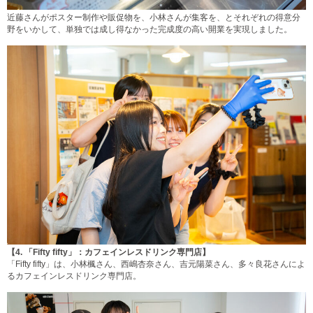
近藤さんがポスター制作や販促物を、小林さんが集客を、とそれぞれの得意分
野をいかして、単独では成し得なかった完成度の高い開業を実現しました。
【4.
「Fifty fifty」：カフェインレスドリンク専門店】
「Fifty fifty」は、小林楓さん、西嶋杏奈さん、吉元陽菜さん、多々良花さんによ
るカフェインレスドリンク専門店。