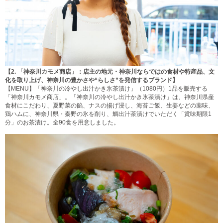
【2.
「神奈川カモメ商店」：店主の地元・神奈川ならではの食材や特産品、文
化を取り上げ、神奈川の豊かさや“らしさ”を発信するブランド】
【MENU】「神奈川の冷やし出汁かき氷茶漬け」（1080円）1品を販売する
「神奈川カモメ商店」。「神奈川の冷やし出汁かき氷茶漬け」は、神奈川県産
食材にこだわり、夏野菜の餡、ナスの揚げ浸し、海苔ご飯、生姜などの薬味、
鶏ハムに、神奈川県・秦野の氷を削り、鯛出汁茶漬けでいただく「賞味期限1
分」のお茶漬け。全90食を用意しました。