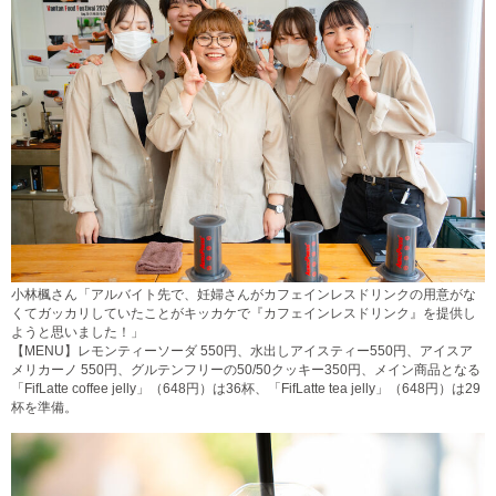
小林楓さん「アルバイト先で、妊婦さんがカフェインレスドリンクの用意がな
くてガッカリしていたことがキッカケで『カフェインレスドリンク』を提供し
ようと思いました！」
【MENU】レモンティーソーダ 550円、水出しアイスティー550円、アイスア
メリカーノ 550円、グルテンフリーの50/50クッキー350円、メイン商品となる
「FifLatte coffee jelly」（648円）は36杯、「FifLatte tea jelly」（648円）は29
杯を準備。