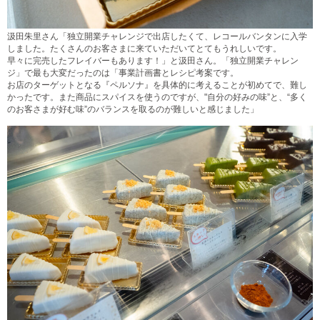
汲田朱里さん「独立開業チャレンジで出店したくて、レコールバンタンに入学
しました。たくさんのお客さまに来ていただいてとてもうれしいです。
早々に完売したフレイバーもあります！」と汲田さん。「独立開業チャレン
ジ」で最も大変だったのは「事業計画書とレシピ考案です。
お店のターゲットとなる『ペルソナ』を具体的に考えることが初めてで、難し
かったです。また商品にスパイスを使うのですが、"自分の好みの味”と、“多く
のお客さまが好む味”のバランスを取るのが難しいと感じました」