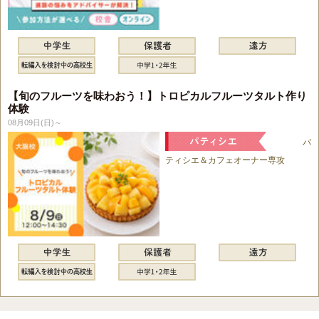
【旬のフルーツを味わおう！】トロピカルフルーツタルト作り
体験
08月09日(日)～
パ
ティシエ＆カフェオーナー専攻