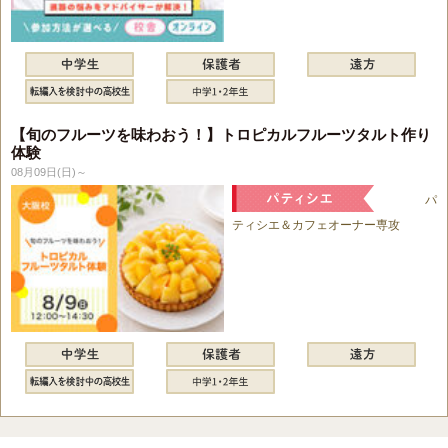
【旬のフルーツを味わおう！】トロピカルフルーツタルト作り
体験
08月09日(日)～
パ
ティシエ＆カフェオーナー専攻