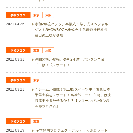
ート！
2021.04.26
令和2年度バンタン卒業式・修了式スペシャル
ゲストSHOWROOM株式会社 代表取締役社長
前田裕二様が登壇！
2021.03.31
満開の桜が祝福。令和2年度 バンタン卒業
式・修了式レポート！
2021.03.21
４チームが激戦！第13回スイーツ甲子園東日本
予選大会をレポート！高等部チーム「Lig」は決
勝進出を果たせるか！？【レコールバンタン高
等部ブログ☆】
2021.03.19
[産学協同プロジェクト]ポッカサッポロフード