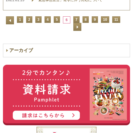
2021.01.13
「緊急事態宣言」発令に伴う対応について
1
2
3
4
5
7
8
9
10
11
6
アーカイブ