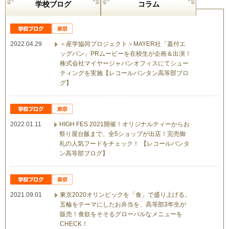
学校ブログ
コラム
2022.04.29
＜産学協同プロジェクト＞MAYER社「蓋付エ
ッグパン」PRムービーを在校生が企画＆出演！
株式会社マイヤージャパンオフィスにてシュー
ティングを実施【レコールバンタン高等部ブロ
グ】
2022.01.11
HIGH FES 2021開催！オリジナルティーからお
祭り屋台飯まで、全5ショップが出店！完売御
礼の人気フードをチェック！ 【レコールバンタ
ン高等部ブログ】
2021.09.01
東京2020オリンピックを「食」で盛り上げる。
五輪をテーマにしたお弁当を、高等部3年生が
販売！食欲をそそるグローバルなメニューを
CHECK！