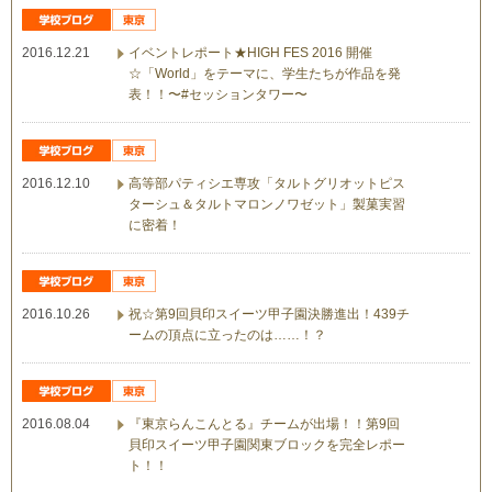
2016.12.21
イベントレポート★HIGH FES 2016 開催
☆「World」をテーマに、学生たちが作品を発
表！！〜#セッションタワー〜
2016.12.10
高等部パティシエ専攻「タルトグリオットピス
ターシュ＆タルトマロンノワゼット」製菓実習
に密着！
2016.10.26
祝☆第9回貝印スイーツ甲子園決勝進出！439チ
ームの頂点に立ったのは……！？
2016.08.04
『東京らんこんとる』チームが出場！！第9回
貝印スイーツ甲子園関東ブロックを完全レポー
ト！！