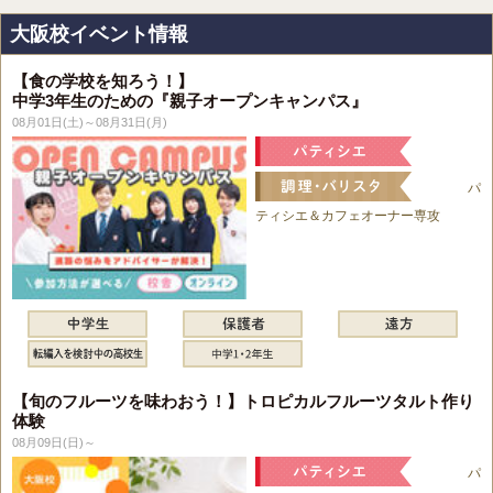
大阪校イベント情報
【食の学校を知ろう！】
中学3年生のための『親子オープンキャンパス』
08月01日(土)～08月31日(月)
パ
ティシエ＆カフェオーナー専攻
【旬のフルーツを味わおう！】トロピカルフルーツタルト作り
体験
08月09日(日)～
パ