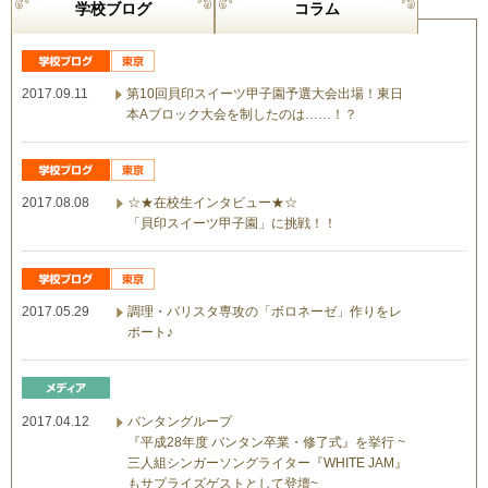
学校ブログ
コラム
2017.09.11
第10回貝印スイーツ甲子園予選大会出場！東日
本Aブロック大会を制したのは……！？
2017.08.08
☆★在校生インタビュー★☆
「貝印スイーツ甲子園」に挑戦！！
2017.05.29
調理・バリスタ専攻の「ボロネーゼ」作りをレ
ポート♪
2017.04.12
バンタングループ
『平成28年度 バンタン卒業・修了式』を挙行 ~
三人組シンガーソングライター『WHITE JAM』
もサプライズゲストとして登壇~