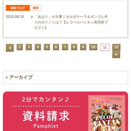
2016.06.10
「あおり」が大事！カルボナーラ＆ボンゴレ作
りのポイントは？【レコールバンタン高等部ブ
ログ☆】
2
3
4
5
6
7
8
9
10
12
11
アーカイブ