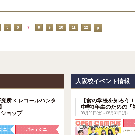
5
6
7
8
9
10
11
12
報
大阪校イベント情報
研究所 × レコールバンタ
【食の学校を知ろう！
】
中学3年生のための『
クショップ
08月01日(土)～08月31日(月)
パティ