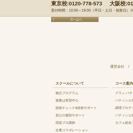
東京校:0120-778-573
大阪校:012
受付時間：10:00～19:00（平日・土日・祝祭日
運営会社
/
スクールについて
コース案内
独立プログラム
グラン パ
授業は実習中心
パティシエ
技術チェック&技術サポート
調理プロデ
安心の個別サポート
パティシエ
現役プロ講師
カフェ総合
企業コラボレーション