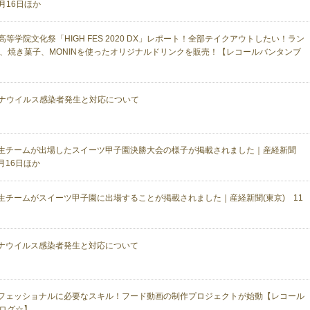
2月16日ほか
高等学院文化祭「HIGH FES 2020 DX」レポート！全部テイクアウトしたい！ラン
、焼き菓子、MONINを使ったオリジナルドリンクを販売！【レコールバンタンブ
ナウイルス感染者発生と対応について
生チームが出場したスイーツ甲子園決勝大会の様子が掲載されました｜産経新聞
1月16日ほか
生チームがスイーツ甲子園に出場することが掲載されました｜産経新聞(東京) 11
ナウイルス感染者発生と対応について
フェッショナルに必要なスキル！フード動画の制作プロジェクトが始動【レコール
ログ☆】