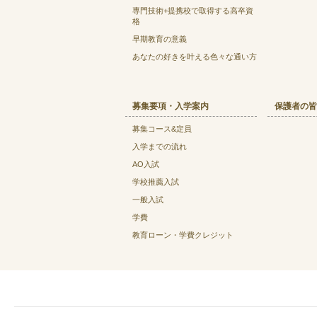
専門技術+提携校で取得する高卒資
格
早期教育の意義
あなたの好きを叶える⾊々な通い⽅
募集要項・入学案内
保護者の皆
募集コース&定員
入学までの流れ
AO入試
学校推薦入試
一般入試
学費
教育ローン・学費クレジット