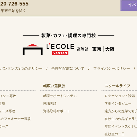
0-726-555
）※年末年始を除く
バンタンの3つのポリシー
/
合理的配慮について
/
プライバシーポリシー
/
幅広い選択肢
スクールライフ
ティシエ専攻
就職サポートシステム
ロケーション・設備
専攻
就職実績
学生インタビュー
ュース専攻
資格取得サポート
遠方からの進学でも
&カフェオーナー専攻
在校生の作品ギャラ
コース
年間イベントスケジ
在校生の一日