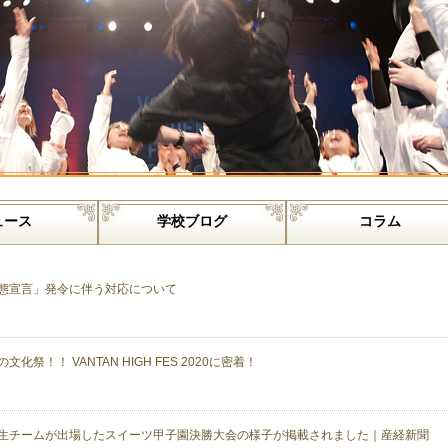
ュース
学校ブログ
コラム
態宣言」発令に伴う対応について
文化祭！！ VANTAN HIGH FES 2020に密着！
生チームが出場したスイーツ甲子園決勝大会の様子が掲載されました｜産経新聞