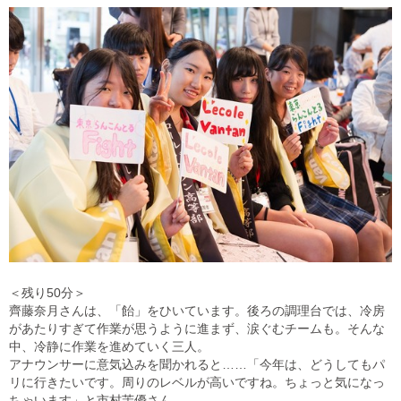
＜残り50分＞
齊藤奈月さんは、「飴」をひいています。後ろの調理台では、冷房
があたりすぎて作業が思うように進まず、涙ぐむチームも。そんな
中、冷静に作業を進めていく三人。
アナウンサーに意気込みを聞かれると……「今年は、どうしてもパ
リに行きたいです。周りのレベルが高いですね。ちょっと気になっ
ちゃいます」と市村茉優さん。