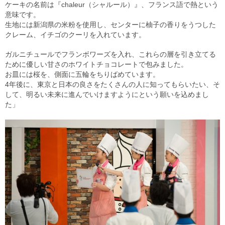
ケーキの名前は『chaleur（シャルール）』、フランス語で熱という
意味です。
生地には新潟県の米粉を使用し、センターに柚子の香りをうつした
クレーム、イチゴのクーリを入れています。
ガルニチュールでフランボワーズを入れ、これらの層を引き立てる
ために優しい甘さのホワイトチョコレートで包みました。
お皿には桜を、側面に五輪をちりばめています。
4年後に、東京と日本の良さをたくさんの人に知ってもらいたい、そ
して、明るい未来に進んでいけますようにという願いを込めまし
た」