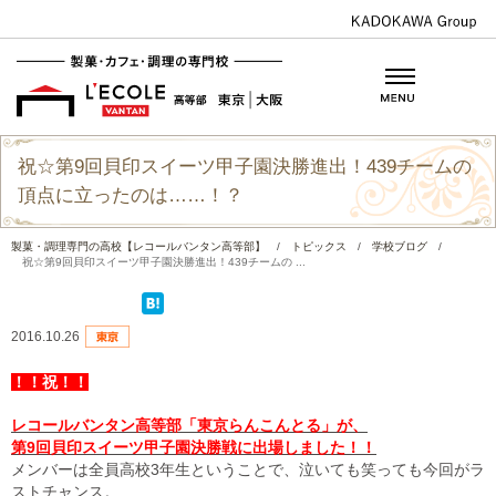
祝☆第9回貝印スイーツ甲子園決勝進出！439チームの
頂点に立ったのは……！？
製菓・調理専門の高校【レコールバンタン高等部】
/
トピックス
/
学校ブログ
/
祝☆第9回貝印スイーツ甲子園決勝進出！439チームの ...
2016.10.26
！！祝！！
レコールバンタン高等部「東京らんこんとる」が、
第9回貝印スイーツ甲子園決勝戦に出場しました！！
メンバーは全員高校3年生ということで、泣いても笑っても今回がラ
ストチャンス。