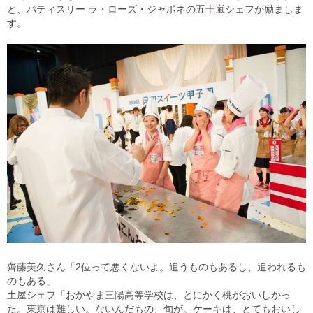
と、パティスリー ラ・ローズ・ジャポネの五十嵐シェフが励ましま
す。
齊藤美久さん「2位って悪くないよ。追うものもあるし、追われるも
のもある」
土屋シェフ「おかやま三陽高等学校は、とにかく桃がおいしかっ
た。東京は難しい。ないんだもの、旬が。ケーキは、とてもおいし