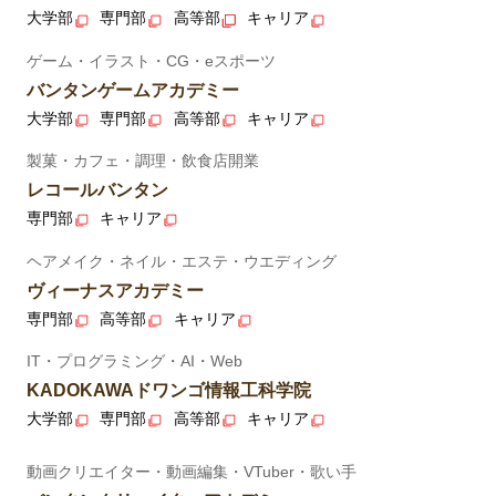
大学部
専門部
高等部
キャリア
ゲーム・イラスト・CG・eスポーツ
バンタンゲームアカデミー
大学部
専門部
高等部
キャリア
製菓・カフェ・調理・飲食店開業
レコールバンタン
専門部
キャリア
ヘアメイク・ネイル・エステ・ウエディング
ヴィーナスアカデミー
専門部
高等部
キャリア
IT・プログラミング・AI・Web
KADOKAWAドワンゴ情報工科学院
大学部
専門部
高等部
キャリア
動画クリエイター・動画編集・VTuber・歌い手