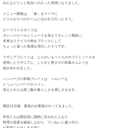
みんなピリッと気合いの入った表情になりました。
メニュー開発は、「春」をテーマに
クラスが３つのチームに分かれて行ったそう。
ビーフストロガノフは、
オレンジピールとジュースを加えてオレンジ風味に。
本来はスライスの肉をブロックにして
ちょっと違った食感を演出したそうです。
ラザニアプレートは、じゃがいもベースのホワイトソースを
使用したラザニアに、しらすと青ネギの和風オムレツを
組み合わせました。
ハンバーグの和風プレートは、ヘルシーな
とうふハンバーグがメイン。
添えられた山菜ご飯が春らしさを感じさせます。
開店15分後、最初のお客様がやってきました。
学生たちは開店前に講師に言われたとおり
料理の温度を確認しながら、ていねいに盛り付け。
お客様にお出しする前に