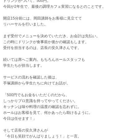
ドリンクがついて、500円。
今回が2年生で、最後の調理カフェ実習になるとのことです。
開店15分前には、岡田講師をお客様に見立てて
リハーサルを行いました。
まず受付でメニューを決めていただき、お会計は先払い。
この時にドリンクが食事前か後かの確認もします。
受付を担当するのは、店長の安久津さんです。
続いては席へご案内。もちろんホールスタッフも
学生たちが担当します。
サービスの流れを確認した後は、
手塚講師から学生たちに向けてお話が。
「500円でもお金をいただくのだから、
しっかりプロ意識を持ってやってください。
キッチンは味や料理の温度の確認を忘れずに。
ホールはお客様を見て、何かあったら助けるように。
今日は任せます！」
そして店長の安久津さんが
「今日も笑顔でがんばりましょう！」と一言。