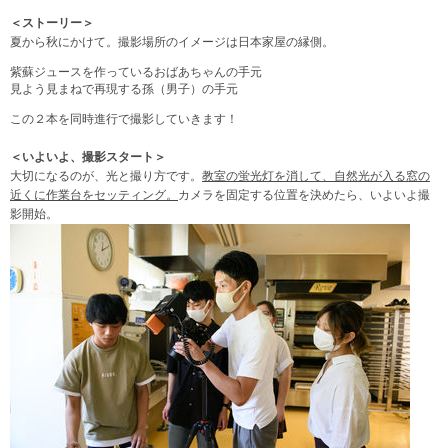
＜ストーリー＞
夏から秋にかけて。撮影場所のイメージは日本家屋の縁側。
紫蘇ジュースを作っているおばあちゃんの手元
見よう見まねで再現する孫（男子）の手元
この２本を同時進行で撮影していきます！
＜いよいよ、撮影スタート＞
大切になるのが、光と撮り方です。
教室の蛍光灯を消して、自然光が入る窓の
近くに作業台をセッティング。
カメラを固定する位置を決めたら、いよいよ撮
影開始。