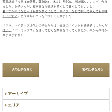
荒井講師「今回は
赤紫蘇の葉200ｇ、水２ℓ、酢50cc、砂糖50gのレシピで作り
ました。お子さんがいる家庭なら砂糖を多くして甘くしてもいいし、
夏バテが気になる人はお酢を多めにして、サイダーなどで割って飲んでも美味
しいですよ
」と作り方のコツを伝授してくれました！
「スマホネイティブ世代」の学生たちは、撮影のポイントを感覚的につかんだ
様子。
『バーミックス』を使ってどんな動画を作ってくれるか、今から期待が
高まりますね♪
次の記事を見る
前の記事を見る
アーカイブ
エリア