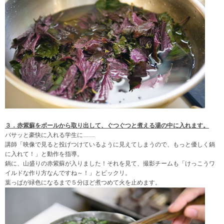
３．赤紫蘇をボールから取り出して、ぐつぐつと煮える湯の中に入れます。
バサッと豪快に入れる学生に……
講師「映像で見ると投げつけているように見えてしまうので、もっと優しく鍋
に入れて！」と動作を指導。
鍋に、山盛りの赤紫蘇が入りました！それを見て、撮影チームも「けっこうワ
イルドな作り方なんですね～！」とビックリ。
葉っぱが緑色になるまで５分ほど煮つめて火を止めます。