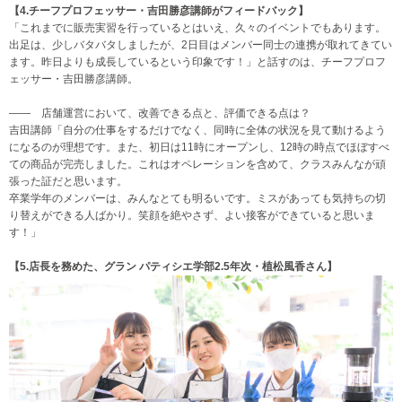
【4.チーフプロフェッサー・吉田勝彦講師がフィードバック】
「これまでに販売実習を行っているとはいえ、久々のイベントでもあります。
出足は、少しバタバタしましたが、2日目はメンバー同士の連携が取れてきてい
ます。昨日よりも成長しているという印象です！」と話すのは、チーフプロフ
ェッサー・吉田勝彦講師。
―― 店舗運営において、改善できる点と、評価できる点は？
吉田講師「自分の仕事をするだけでなく、同時に全体の状況を見て動けるよう
になるのが理想です。また、初日は11時にオープンし、12時の時点でほぼすべ
ての商品が完売しました。これはオペレーションを含めて、クラスみんなが頑
張った証だと思います。
卒業学年のメンバーは、みんなとても明るいです。ミスがあっても気持ちの切
り替えができる人ばかり。笑顔を絶やさず、よい接客ができていると思いま
す！」
【5.店長を務めた、グラン パティシエ学部2.5年次・植松風香さん】