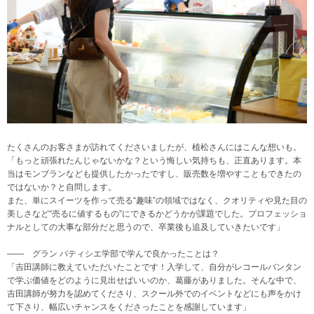
たくさんのお客さまが訪れてくださいましたが、植松さんにはこんな想いも。
「もっと頑張れたんじゃないかな？という悔しい気持ちも、正直あります。本
当はモンブランなども提供したかったですし、販売数を増やすこともできたの
ではないか？と自問します。
また、単にスイーツを作って売る“趣味”の領域ではなく、クオリティや見た目の
美しさなど“売るに値するもの”にできるかどうかが課題でした。プロフェッショ
ナルとしての大事な部分だと思うので、卒業後も追及していきたいです」
―― グラン パティシエ学部で学んで良かったことは？
「吉田講師に教えていただいたことです！入学して、自分がレコールバンタン
で学ぶ価値をどのように見出せばいいのか、葛藤がありました。そんな中で、
吉田講師が努力を認めてくださり、スクール外でのイベントなどにも声をかけ
て下さり、幅広いチャンスをくださったことを感謝しています」