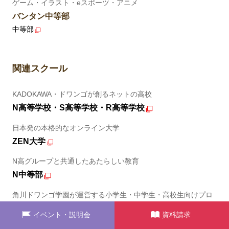
ゲーム・イラスト・eスポーツ・アニメ
バンタン中等部
中等部
関連スクール
KADOKAWA・ドワンゴが創るネットの高校
N高等学校・S高等学校・R高等学校
日本発の本格的なオンライン大学
ZEN大学
N高グループと共通したあたらしい教育
N中等部
角川ドワンゴ学園が運営する小学生・中学生・高校生向けプロ
グラミング教室
イベント・説明会
資料請求
N Code Labo