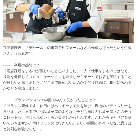
在庫管理表、「デセール」の事前予約フォームなどの作成も行ったという伊藤
さん。（写真左）
―― 卒展の感想は？
「意思疎通をするのが難しいなと思いました。一人で仕事をするのではなく、
役割を分担してコミュニケーションを取りながらチームでお店を実現すること
が難しいと感じました。どこまで頼めばいいのか？どう頼めば、相手に伝わる
かなどを意識しました」
―― グラン パティシエ学部で学んで良かったことは？
「フランス研修です！休日にはベルギーまで足を運び、現地のパティスリーを
巡りました。日本でいう駄菓子屋のような、子ども向けのお菓子屋さんのチョ
コレートも、信じられないくらい美味しかったんです。これからキャリアを築
いていきますが、再びフランスに行きたい、という瞬間がきそうだなと思うほ
ど鮮烈な体験でした！」