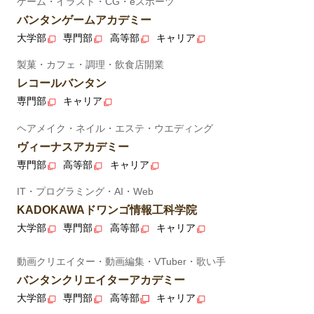
ゲーム・イラスト・CG・eスポーツ
バンタンゲームアカデミー
大学部
専門部
高等部
キャリア
製菓・カフェ・調理・飲食店開業
レコールバンタン
専門部
キャリア
ヘアメイク・ネイル・エステ・ウエディング
ヴィーナスアカデミー
専門部
高等部
キャリア
IT・プログラミング・AI・Web
KADOKAWAドワンゴ情報工科学院
大学部
専門部
高等部
キャリア
動画クリエイター・動画編集・VTuber・歌い手
バンタンクリエイターアカデミー
大学部
専門部
高等部
キャリア