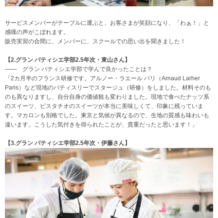
サービスメンバーがテーブルに運ぶと、お客さまが笑顔になり、「わぁ！」と
感嘆の声がこぼれます。
販売実習の合間に、メンバーに、スクールでの思い出を聞きました！
【2.グラン パティシエ学部2.5年次・東山さん】
―― グラン パティシエ学部で学んで良かったことは？
「2カ月半のフランス研修です。アルノー・ラエール パリ（Arnaud Larher
Paris）など現地のパティスリーでスタージュ（研修）をしました。材料そのも
のも異なりますし、自分自身の価値観も変わりました。現地で食べたナッツ系
のスイーツ、ピスタチオのスイーツが本当に美味しくて、印象に残っていま
す。マカロンも別格でした。東京と気候が異なるので、生地の質感も味わいも
違います。こうした気付きを得られたことが、貴重だったと思います！」
【3.グラン パティシエ学部2.5年次・伊藤さん】