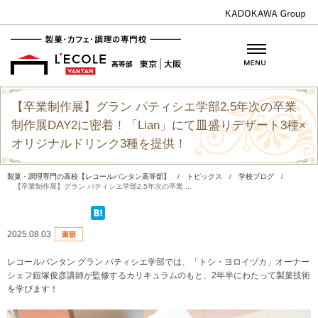
【卒業制作展】グラン パティシエ学部2.5年次の卒業
制作展DAY2に密着！「Lian」にて皿盛りデザート3種×
オリジナルドリンク3種を提供！
製菓・調理専門の高校【レコールバンタン高等部】
/
トピックス
/
学校ブログ
/
【卒業制作展】グラン パティシエ学部2.5年次の卒業 ...
2025.08.03
レコールバンタン グラン パティシエ学部では、「トシ・ヨロイヅカ」オーナー
シェフ鎧塚俊彦講師が監修するカリキュラムのもと、2年半にわたって製菓技術
を学びます！