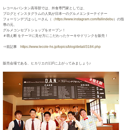
レコールバンタン高等部では、外食専門家としては、
ブログとインスタグラムの人気が日本一のグルメエンターテイナー
フォーリンデブはっしーさん（
（https://www.instagram.com/fallindebu
）の指
導の元、
グルメコンセプトショップをオープン！
＃萌え断 をテーマに見せ方にこだわったケーキやドリンクを販売！
⇒前記事
https://www.lecole-hs.jp/topics/blog/detail/3184.php
販売会場である、ヒカリエの11Fに上がってみましょう♪