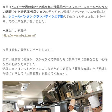
今回は
“スイーツ界の奇才”と称される世界的パティシエで、レコールバンタン
の講師でもある鎧塚 俊彦シェフ
の元へギャル曽根さんがパティシエ修業に訪
れ、
レコールバンタン グランパティシエ学部
の学生たちとチョコタルトを作
り、その出来を競い合いました。
▼林先生の初耳学
https://www.mbs.jp/mimi/
今回は撮影の裏側をレポートします！
まず、撮影前に鎧塚シェフから改めて学生たちに製菓作りに重要なこと・心得
などのお話
がありました。
鎧塚シェフはいつもパティシエになるために必須な『豊富な知識』と『熟練し
た技術』そして『人間教育』を教えてくれます。