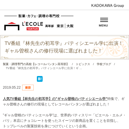
TV番組『林先生の初耳学』パティシエール学に出演！
ギャル曽根さんの修行現場に選ばれました！
製菓・調理専門の高校【レコールバンタン高等部】
/
トピックス
/
学校ブログ
/
TV番組『林先生の初耳学』パティシエール学に出演！ギ ...
2019.05.22
人気TV番組【林先生の初耳学】の”ギャル曽根のパティシエール学”
特集で、ギ
ャル曽根さんの修行の現場としてレコールバンタンが選ばれました！
”ギャル曽根のパティシエール学”は、世界的パティスリー「ピエール・エルメ・
パリ」本店にチョコレートを使ったスイーツの新商品を置くことを目指し、
トップレベルの製菓技術を身につけていくという企画。