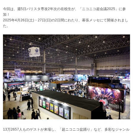
今回は、週5日バリスタ専攻2年次の在校生が、「ニコニコ超会議2025」に参
加！
2025年4月26日(土)・27日(日)の2日間にわたり、幕張メッセにて開催されまし
た。
13万2657人ものゲストが来場し、「超ニコニコ盆踊り」など、多彩なジャンル