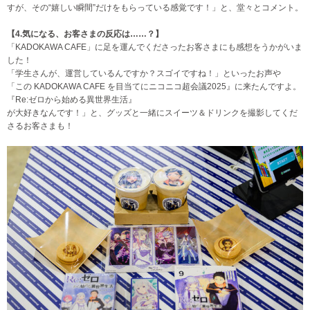
すが、その“嬉しい瞬間”だけをもらっている感覚です！」と、堂々とコメント。
【4.気になる、お客さまの反応は……？】
「KADOKAWA CAFE」に足を運んでくださったお客さまにも感想をうかがいま
した！
「学生さんが、運営しているんですか？スゴイですね！」といったお声や
「この KADOKAWA CAFE を目当てにニコニコ超会議2025』に来たんですよ。
『Re:ゼロから始める異世界生活』
が大好きなんです！」と、グッズと一緒にスイーツ＆ドリンクを撮影してくだ
さるお客さまも！