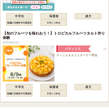
【旬のフルーツを味わおう！】トロピカルフルーツタルト作り
体験
08月09日(日)～
パ
ティシエ＆カフェオーナー専攻