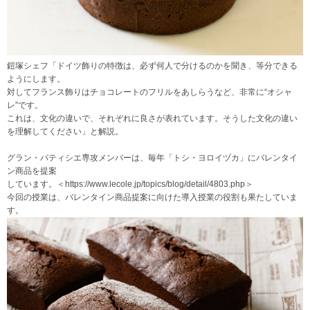
鎧塚シェフ「ドイツ飾りの特徴は、必ず何人で分けるのかを聞き、等分できる
ようにします。
対してフランス飾りはチョコレートのフリルをあしらうなど、非常に“オシャ
レ”です。
これは、文化の違いで、それぞれに良さが表れています。そうした文化の違い
を理解してください」と解説。
グラン・パティシエ専攻メンバーは、毎年「トシ・ヨロイヅカ」にバレンタイ
ン商品を提案
しています。＜https://www.lecole.jp/topics/blog/detail/4803.php＞
今回の授業は、バレンタイン商品提案に向けた導入授業の役割も果たしていま
す。