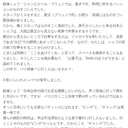
鎧塚シェフ「ジャンピエール・ブリュノウは、鬼才です。料理に対するパッシ
ョンがものすごい人でした。
スタッフがミスをすると、親父（ブリュノウ氏）が怒り、現場にはものすごい
緊張感が走りました。
だから、働くスタッフはものすごく真剣でした。弟子入りしたいと来る日本人
シェフは、大抵は親父から見えない死角で作業をするそうです。
親父から見えないところで仕事をする人は、ジャガイモを剥いたりして、花形
である“火口”での調理にあがってこないんです。なので、わたしは、シェフの目
の前で仕事をすることを心がけました。
ときには同僚に「ここをあけてくれ」と言って、スペースを確保することもあ
りました。そうしたことを積み重ねて、『お菓子は、Toshi のほうができる』と
認めてくれました。
この中で、パリ研修＊に行く人はいますか？」
4 割くらいのメンバーが挙手しました。
鎧塚シェフ「日本以外の国でお店を開業したいのなら、早く現地に行って慣れ
た方がいいです。ですが、パリに行くこと自体で夢が叶っているわけではあり
ません。
ずっと日本にいても立派なパティシエになれます。“ピンチ”と、“チャンス”は表
裏一体です。
僕らの師匠の時代は、半ば不法滞在のような形で修行に行く人もいました。行
くことそのものが“ピンチ”だったんです。だからこそ、“チャンス”でした。