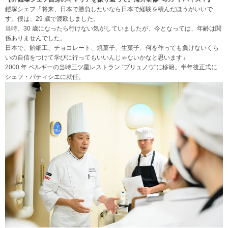
鎧塚シェフ「将来、日本で勝負したいなら日本で経験を積んだほうがいいで
す。僕は、29 歳で渡欧しました。
当時、30 歳になったら行けない気がしていましたが、今となっては、年齢は関
係ありませんでした。
日本で、飴細工、チョコレート、焼菓子、生菓子、何を作っても負けないくら
いの自信をつけて学びに行ってもいいんじゃないかなと思います」
2000 年 ベルギーの当時三ツ星レストラン “ブリュノウ"に移籍。半年後正式に
シェフ・パティシエに就任。