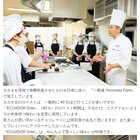
カカオを現地で発酵乾燥させたものを日本に送り、『一夜城 Yoroizuka Farm』
で加工しています。
カカオ豆のローストは、一般的に 40 分ほど行うことが多いですが、
『ECUADOR 5min』（80％）のロースト時間は、5 分だけ。エクアドルショコ
ラが本来持つ味わいを忠実に表現しています。
皆さんが思い浮かべるチョコレートには焙煎香があると思いますが、また違っ
たフレイバーにアプローチしたかったんです。
『ECUADOR 5min』は、やんちゃで荒々しい味わいが特徴です」