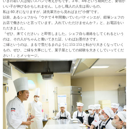
いまの若い人は短いスパンで考えがちです。3 年、4年という期間だと、要領が
いい子が伸びるかもしれません。しかし職人の人生は長いもの。
私は 60 才になりますが、諸先輩方から見ればまだ“小僧”です。
以前、あるシェフから『ウチで 4 年間働いていたパティシエが、鎧塚シェフの
お店で働きたいと言っています。入れていただけませんか？』と、お電話をい
ただきました。
『ぜひ、来てください』と即答しました。シェフ自ら連絡をしてくれるという
のは、その人がちゃんと働いてきた証、いわばお墨付きです。
ご縁というのは、まるで雪だるまのようにゴロゴロと転がり大きくなっていく
もの。ぜひ、ご縁を大事にして、菓子屋としての経験を大きくしていってくだ
さい！」とメッセージ。