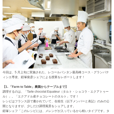
今回は、5 月上旬に実施された、レコールバンタン最高峰コース・グランパテ
ィシエ専攻、鎧塚俊彦シェフによる授業をレポートします！
【1. 「Farm to Table」農園からテーブルまで】
調理するのは、「Tarte chocolat Equateur（タルト・ショコラ・エクアトゥー
ル）」。「エクアドル産チョコレートのタルト」です！
レシピはフランス語で書かれていて、在校生（以下メンバーと表記）のみの公
開となりますが、少しだけ調理風景をシェアします。
鎧塚シェフ「このレシピには、メレンゲが入っているから軽いタイプです。タ