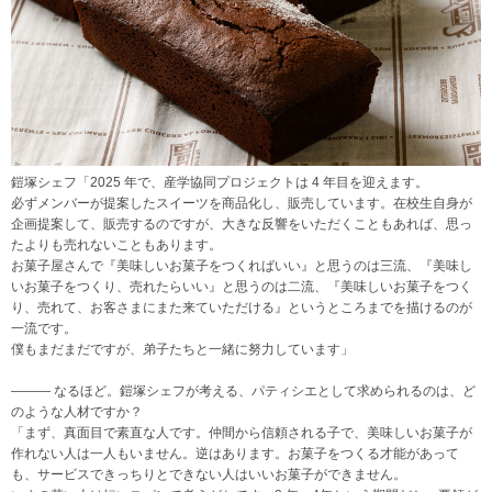
鎧塚シェフ「2025 年で、産学協同プロジェクトは 4 年目を迎えます。
必ずメンバーが提案したスイーツを商品化し、販売しています。在校生自身が
企画提案して、販売するのですが、大きな反響をいただくこともあれば、思っ
たよりも売れないこともあります。
お菓子屋さんで『美味しいお菓子をつくればいい』と思うのは三流、『美味し
いお菓子をつくり、売れたらいい』と思うのは二流、『美味しいお菓子をつく
り、売れて、お客さまにまた来ていただける』というところまでを描けるのが
一流です。
僕もまだまだですが、弟子たちと一緒に努力しています」
――― なるほど。鎧塚シェフが考える、パティシエとして求められるのは、ど
のような人材ですか？
「まず、真面目で素直な人です。仲間から信頼される子で、美味しいお菓子が
作れない人は一人もいません。逆はあります。お菓子をつくる才能があって
も、サービスできっちりとできない人はいいお菓子ができません。