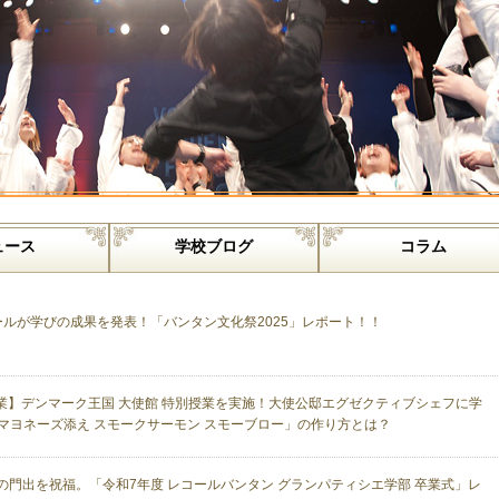
ュース
学校ブログ
コラム
ールが学びの成果を発表！「バンタン文化祭2025」レポート！！
業】デンマーク王国 大使館 特別授業を実施！大使公邸エグゼクティブシェフに学
マヨネーズ添え スモークサーモン スモーブロー」の作り方とは？
の門出を祝福。「令和7年度 レコールバンタン グランパティシエ学部 卒業式」レ